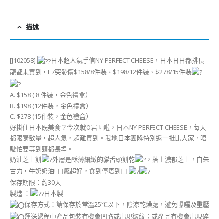
描述
[J102058]
日本超人氣手信NY PERFECT CHEESE，日本日日都排長
龍都未買到，E7突發價$158/8件裝、$198/12件裝、$278/15件裝
A. $158 ( 8 件裝，金色禮盒）
B. $198 (12件裝，金色禮盒）
C. $278 (15件裝，金色禮盒）
好掛住日本既美食？今次就O岩晒啦，日本NY PERFECT CHEESE，每天
都限購數量，超人氣，超難買到。我地日本團隊特別返一批比大家，唔
駛怕要等到頸都長埋。
奶油芝士餅
外層是酥薄細緻的貓舌頭餅乾
，搭上濃郁芝士，白朱
古力，牛奶奶油! 口感超好，食到停唔到口
保存期限：約30天
製造 ：
日本製
保存方式：請保存於常溫25℃以下，陰涼乾燥處，避免曝曬及重壓
運送過程中產品包裝有機會凹陷或出現皺紋；或產品有機會出現碎