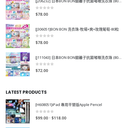
[J206232] 日本BON BON銀離子抗菌啫喱洗衣珠 (80粒)
0
out of 5
$
78.00
[J306051]BON BON 洗衣珠-牧場+爽+玫瑰葡萄-80粒
0
out of 5
$
78.00
[J111043] 日本BON BON銀離子抗菌啫喱洗衣珠 (80粒)
0
out of 5
$
72.00
LATEST PRODUCTS
[H608051]iPad 專用平替版Apple Pencel
0
out of 5
P
–
$
99.00
$
118.00
r