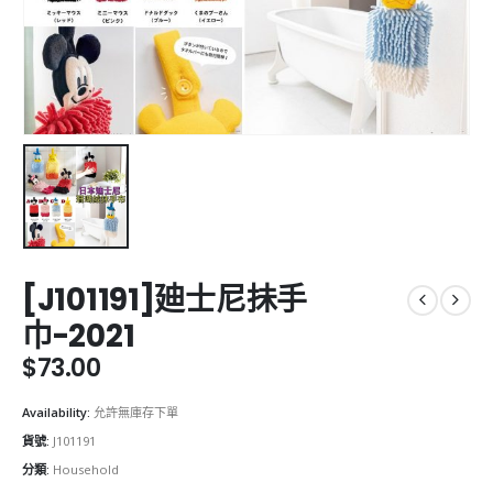
[J101191]廸士尼抺手
巾-2021
$
73.00
Availability:
允許無庫存下單
貨號:
J101191
分類:
Household