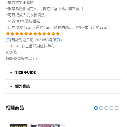
~舒適透氣不易髒
~繫帶為鈕扣固定式, 可掛在浴室, 廚房, 非常實用
~可直接放入洗衣機清洗
~材質:100%聚脂纖維
~尺寸:寬約13cm、厚約4cm，總長約36cm（擦手巾部分約22cm）
(
預計到港日期: 2021年3月頭
)
[J101191] 迪士尼珊瑚絨抹手布
$73/條
$68/條 (2條或以上)
SIZE GUIDE
額外資訊
相關商品