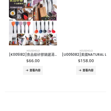
HOUSEHOLD
HOUSEHOLD
[K005182]食品級矽膠鍋鏟湯勺
[U005082]美國NATURAL LIFE 竹砧板套裝-10PCS
nt
$
66.00
$
158.00
查看內容
查看內容
0.