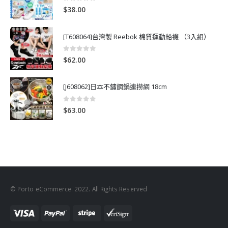
0
out of 5
$
38.00
[T608064]台灣製 Reebok 棉質運動船襪 （3入組）
0
out of 5
$
62.00
[J608062]日本不鏽鋼鍋連撈網 18cm
0
out of 5
$
63.00
© Porto eCommerce. 2022. All Rights Reserved