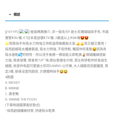
描述
[J101191]
星級媽媽推介, 非一般毛巾!! 迪士尼珊瑚絨抹手布, 巿面
賣緊$95/條, E7日本直送價$73/條, 2條或以上$68/條
呢款抺手布吸水力特強又快乾值得推薦給大家,
佢又靚又實用！
採用超細吸水纖維製造, 吸水力特強, 不但快乾, 觸感仲好柔軟
因為有
吸水速乾
的特性，所以洗手後擦一擦就能立即乾爽
微細纖維透氣
力強, 唔易發霉, 唔會有”UP” 味,唔似普通毛巾咁, 濕左有排乾仲好易滋生
細菌, 依家仲有超可愛廸士尼同SANRIO 公仔揀, 大人細路見到都鍾意, 買
定2條, 掛係浴室同廚房, 方便隨時抺手
4款選:
A. MICKEY
B. MINNIE
C. 唐老鴨
D. WINNIE THE POOH
(下單時請選擇喜好款式)
~採用超細纖維材質, 快速吸水乾爽