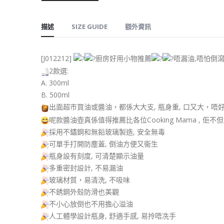
描述
SIZE GUIDE
額外資訊
[J012212]
廚房好用小物推薦
唔漏油,唔怕倒
2款選:
A. 300ml
B. 500ml
出面超巿買油或醬油，都係大大支, 瓶身重, 口又大，唔
呢款醬油壺真係值得推薦比各位Cooking Mama , 佢
採用不鏽鋼和無鉛玻璃製造, 安全無毒
可單手打開防塵蓋, 倒油方便又衞生
瓶身設有刻度, 可清楚顯示油量
多重密封設計, 不易漏油
玻璃材質，易清洗, 不吸味
不銹鋼外殼防滑也美觀
不小心放倒也不用擔心溢油
人工體學設計瓶身, 舒適手感, 易拎唔冼手