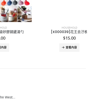
HOUSEHOLD
鏟湯勺
[X000039]花王去汙梘
[J005
$
15.00
查看內容
[A608074]澳洲 John West黃鮨吞拿魚罐頭