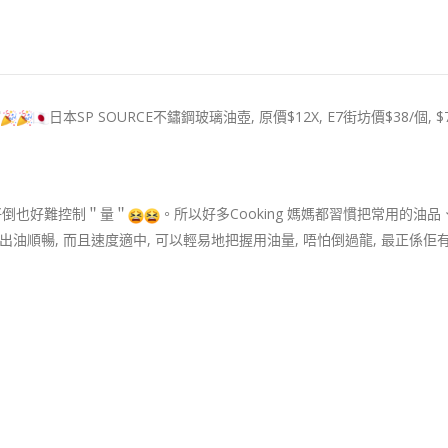
瀉
日本SP SOURCE不鏽鋼玻璃油壺, 原價$12X, E7街坊價$38/個, $
好倒也好難控制＂量＂
。所以好多Cooking 媽媽都習慣把常用的油
不但出油順暢, 而且速度適中, 可以輕易地把握用油量, 唔怕倒過龍, 最正係