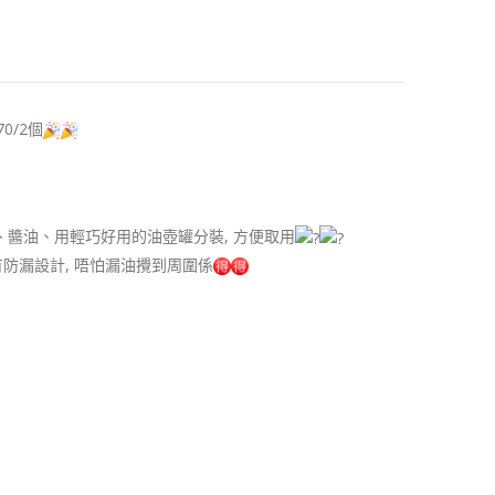
70/2個
品、醬油、用輕巧好用的油壺罐分裝, 方便取用
佢有防漏設計, 唔怕漏油攪到周圍係