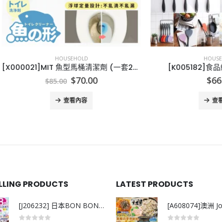
HOUSEHOLD
HOUSEHOLD
[X000021]MIT 魚型馬桶清潔劑 (一套2盒)
[K005182]食品級矽膠鍋
Original
Current
$
70.00
$
66.00
$
85.00
price
price
was:
is:
查看內容
查看內容
$85.00.
$70.00.
ELLING PRODUCTS
LATEST PRODUCTS
[J206232] 日本BON BON銀離子抗菌啫喱洗衣珠 (80粒)