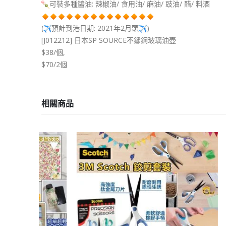
可裝多種醬油: 辣椒油/ 食用油/ 麻油/ 豉油/ 醋/ 料酒
(
預計到港日期: 2021年2月頭
)
[J012212] 日本SP SOURCE不鏽鋼玻璃油壺
$38/個,
$70/2個
相關商品
-18%