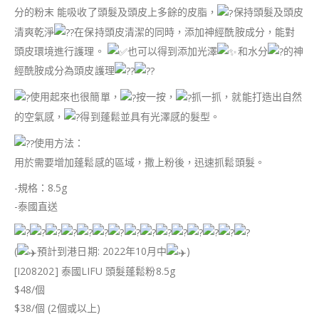
分的粉末 能吸收了頭髮及頭皮上多餘的皮脂，
保持頭髮及頭皮
清爽乾淨
在保持頭皮清潔的同時，添加神經酰胺成分，能對
頭皮環境進行護理。
也可以得到添加光澤
和水分
的神
經酰胺成分為頭皮護理
使用起來也很簡單，
按一按，
抓一抓，就能打造出自然
的空氣感，
得到蓬鬆並具有光澤感的髮型。
使用方法：
用於需要增加蓬鬆感的區域，撒上粉後，迅速抓鬆頭髮。
-規格：8.5g
-泰國直送
(
預計到港日期: 2022年10月中
)
[I208202] 泰國LIFU 頭髮蓬鬆粉8.5g
$48/個
$38/個 (2個或以上)