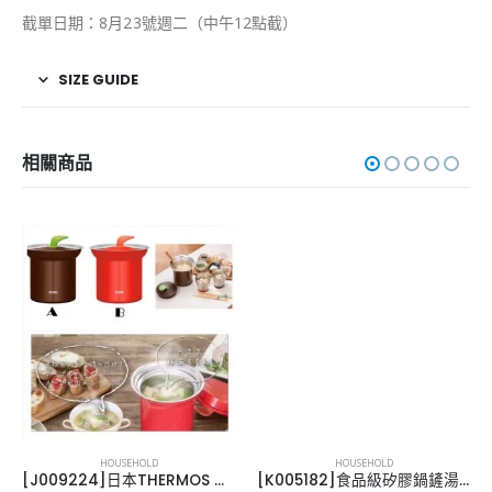
截單日期：8月23號週二（中午12點截）
SIZE GUIDE
相關商品
HOUSEHOLD
HOUSEHOLD
[J009224]日本THERMOS 不鏽鋼真空燜燒湯煲(可保泠)1000ml
[K005182]食品級矽膠鍋鏟湯勺