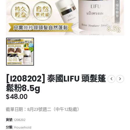
[I208202] 泰國LIFU 頭髮蓬
鬆粉8.5g
$
48.00
截單日期：8月23號週二（中午12點截）
貨號:
I208202
分類:
Household