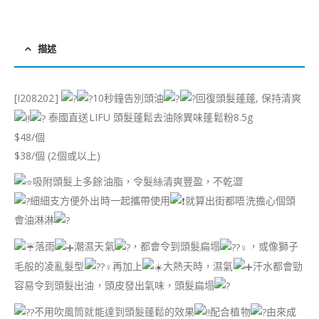
描述
[I208202]
10秒鐘告別頭油
回復頭髮蓬蓬, 保持清爽
泰國直送LIFU 頭髮蓬鬆去油除異味蓬鬆粉8.5g
$48/個
$38/個 (2個或以上)
吸附頭髮上多餘油脂，令髮絲清爽豐盈，不乾澀
細細支方便外出時一起攜帶使用
就算出街都唔洗擔心個頭
會油淋淋
落雨
潮濕天氣
，都會令到頭髮扁塌
，或像獅子
毛般的凌亂髮型
再加上
大熱天時，濕氣
汗水都會勁
容易令到頭髮出油，頭皮發出氣味，頭髮扁塌
不用吹風筒就能達到頭髮蓬鬆的效果
配合植物
由來成