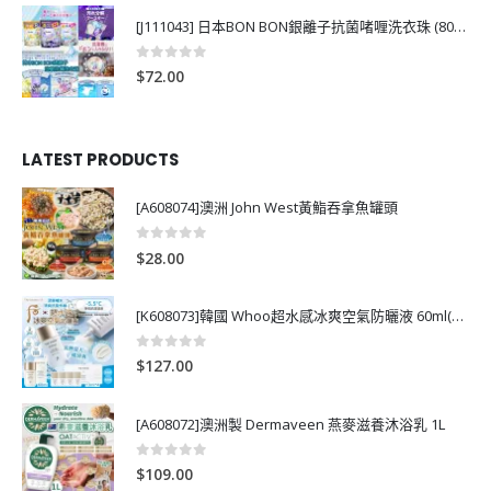
[J111043] 日本BON BON銀離子抗菌啫喱洗衣珠 (80粒)
0
out of 5
$
72.00
LATEST PRODUCTS
[A608074]澳洲 John West黃鮨吞拿魚罐頭
0
out of 5
$
28.00
[K608073]韓國 Whoo超水感冰爽空氣防曬液 60ml(送13ml*4支)
0
out of 5
$
127.00
[A608072]澳洲製 Dermaveen 燕麥滋養沐浴乳 1L
0
out of 5
$
109.00