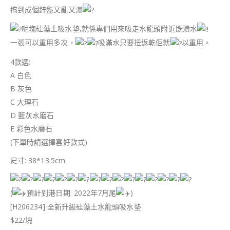
搞到成個鋅盤又亂又濕
呢塊硅藻土吸水墊,就係專們用來吸走水龍頭附近既漬水
一張可以重用多次，
吸滿水只要扭返乾佢就
以重用。
4款選:
A 白色
B 灰色
C 大理石
D 藍灰水磨石
E 彩色水磨石
(下單時請選擇喜好款式)
尺寸: 38*13.5cm
(
預計到港日期: 2022年7月尾
)
[H206234] 全新升級硅藻土水龍頭吸水墊
$22/塊