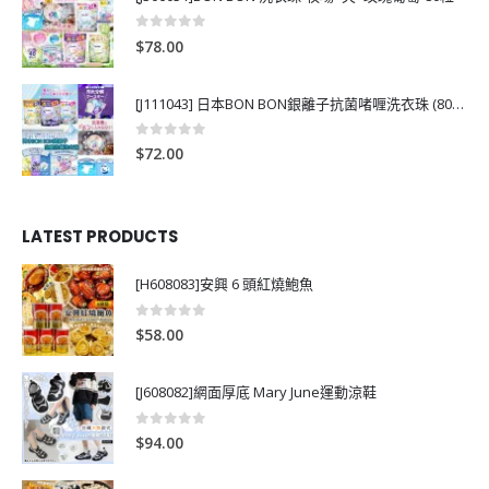
0
out of 5
$
78.00
[J111043] 日本BON BON銀離子抗菌啫喱洗衣珠 (80粒)
0
out of 5
$
72.00
LATEST PRODUCTS
[H608083]安興 6 頭紅燒鮑魚
0
out of 5
$
58.00
[J608082]網面厚底 Mary June運動涼鞋
0
out of 5
$
94.00