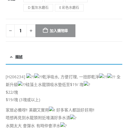
D 藍灰水磨石
E 彩色水磨石
加入購物車
描述
[H206234]
乾淨吸水, 方便打理, 一扭即乾淨
全
新升級
硅藻土水龍頭吸水墊低至$19/ 塊
$22/塊
$19/塊 (3塊或以上)
家居必備呀!! 美觀又實用
好多客人都話好好用!!
唔想再見到水龍頭附近堆滿好多水漬
水開太大 會彈水 有時仲會滲水