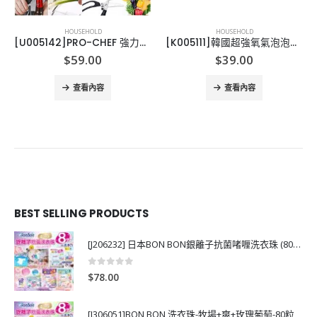
HOUSEHOLD
HOUSEHOLD
[U005142]PRO-CHEF 強力雞骨剪, 送萬用廚房剪
[K005111]韓國超強氧氣泡泡清潔粉-10包
$
59.00
$
39.00
查看內容
查看內容
BEST SELLING PRODUCTS
[J206232] 日本BON BON銀離子抗菌啫喱洗衣珠 (80粒)
0
out of 5
$
78.00
[J306051]BON BON 洗衣珠-牧場+爽+玫瑰葡萄-80粒