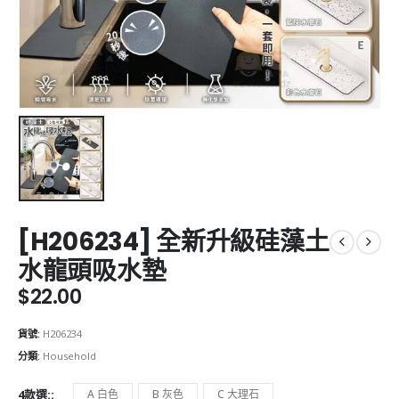
[H206234] 全新升級硅藻土
水龍頭吸水墊
$
22.00
貨號:
H206234
分類:
Household
4款選:
A 白色
B 灰色
C 大理石