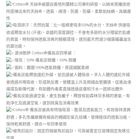
Cottex® 天絲®被選自奧地利蘭精公司專利研發，以納米原纖技術
所提煉出來的天絲®，透氣、順滑、防菌、防蟎、柔軟如絲綢、具親膚
性
吸濕排汗：天然抗菌：比一般棉更吸多50%的水分，天絲® 快速吸
收或釋放水分 (汗液)，卓越的濕度調控，不會有多餘的水分殘留於肌膚
的表面，時刻保持透氣涼爽的睡眠環境，達到最天然減少細菌蟎蟲滋生
抗菌功能。
澳洲歌婷 Cottex®備長炭四季被 ：
填充：50% 備長炭微纖，50% 微纖
面料：嚴選100%透氣微纖，質感細膩柔順
備長炭能釋放遠紅外線，並迅速被人體吸收。滲入人體的遠紅外線
會透過共鳴吸收，形成熱反應，使體溫上升及微細血管擴張，促進血液
循環及新陳代謝，有助體內毒素直接透過皮膚和汗水一起排出體外
備長炭能過濾空氣，產生負離子，釋放有如森林芬多精的香氣，有
助淨化及過濾空氣，達到除臭及消毒效果
Cottex® 備長炭被具有特強吸濕、散濕及透氣能力，有效保持清爽
舒適；多孔性纖維獨有細長的橢圓形氣孔結構，發揮極佳的透氣功能，
保持乾爽舒適，適合一年四季使用
被角扣設計：固定四個被角扣設計，可與被套定位發揮固定免移位
作用