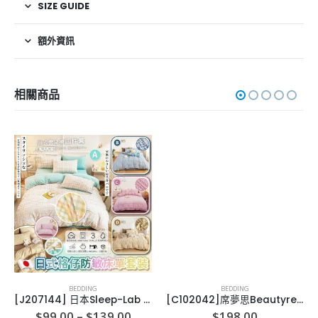
SIZE GUIDE
額外資訊
相關商品
BEDDING
BEDDING
[J207144] 日本Sleep-Lab 經典格仔款床上套裝
[C102042]席夢思Beautyrest Platinum白金枕-2個1套
Price
$
99.00
–
$
139.00
$
198.00