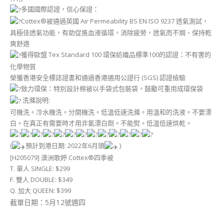
多國國際認證，信心保證：
Cottex®被通過英國 Air Permeability BS EN ISO 9237 透氣測試，
具極佳透氣功能，有助促進血液循環，消除疲勞，透氣而不焗、保持乾
爽舒適
獲得歐盟 Tex Standard 100 環保紡織品標準100的認證：不有害的
化學物質
榮獲香港安全標誌證書和通過香港通用公證行 (SGS) 認證檢驗
致力環保：特別設計棉被以手袋式包裝袋，鼓勵可重用成環保袋
洗滌說明:
可機洗。冷水機洗。分開機洗。低溫低速洗滌。用溫和的洗液。不要漂
白。在真正有需要時才用非氯漂白劑。不能熨。低溫低速烘乾。
(
預計到港日期: 2022年6月頭
)
[H205079] 澳洲歌婷 Cottex®四季被
T. 單人 SINGLE: $299
F. 雙人 DOUBLE: $349
Q. 加大 QUEEN: $399
截單日期：5月12號週四