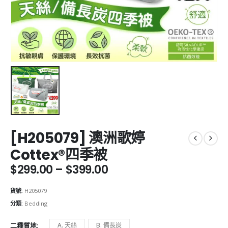
[H205079] 澳洲歌婷
Cottex®四季被
Price
$
299.00
–
$
399.00
range:
$299.00
貨號:
H205079
through
分類:
Bedding
$399.00
二種質地
A. 天絲
B. 備長炭