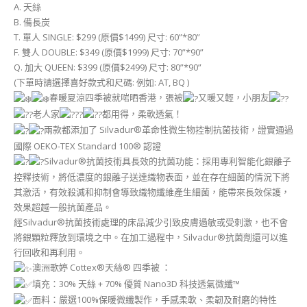
A. 天絲
B. 備長炭
T. 單人 SINGLE: $299 (原價$1499) 尺寸: 60”*80”
F. 雙人 DOUBLE: $349 (原價$1999) 尺寸: 70”*90”
Q. 加大 QUEEN: $399 (原價$2499) 尺寸: 80”*90”
(下單時請選擇喜好款式和尺碼: 例如: AT, BQ )
春暖夏涼四季被就啱晒香港，張被
又暖又輕，小朋友
老人家
都用得，柔軟透氣！
兩款都添加了 Silvadur®革命性微生物控制抗菌技術，證實通過
國際 OEKO-TEX Standard 100® 認證
Silvadur®抗菌技術具長效的抗菌功能：採用專利智能化銀離子
控釋技術，將低濃度的銀離子送達織物表面，並在存在細菌的情況下將
其激活，有效殺滅和抑制會導致織物纖維產生細菌，能帶來長效保護，
效果超越一般抗菌產品。
經Silvadur®抗菌技術處理的床品減少引致皮膚過敏或受刺激，也不會
將銀顆粒釋放到環境之中。在加工過程中，Silvadur®抗菌劑還可以進
行回收和再利用。
澳洲歌婷 Cottex®天絲® 四季被 ：
填充：30% 天絲 + 70% 優質 Nano3D 科技透氣微纖™
面料：嚴選100%保暖微纖製作，手感柔軟、柔韌及耐磨的特性