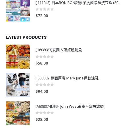
[J111043] 日本BON BON銀離子抗菌啫喱洗衣珠 (80粒)
0
out of 5
$
72.00
LATEST PRODUCTS
[H608083]安興 6 頭紅燒鮑魚
0
out of 5
$
58.00
[J608082]網面厚底 Mary June運動涼鞋
0
out of 5
$
94.00
[A608074]澳洲 John West黃鮨吞拿魚罐頭
0
out of 5
$
28.00