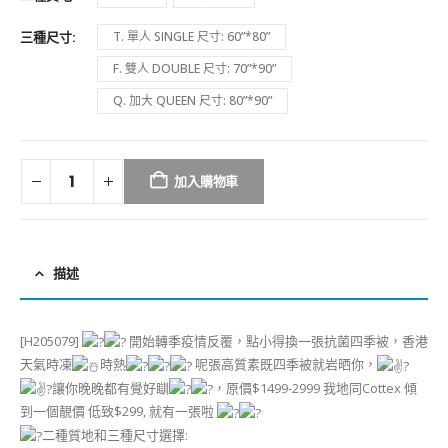
三種尺寸
T. 單人 SINGLE 尺寸: 60”*80”
F. 雙人 DOUBLE 尺寸: 70”*90”
Q. 加大 QUEEN 尺寸: 80”*90”
加入購物車
描述
[H205079]
開始轉季疫情反覆，點小得換一張抗菌四季被，香港
天氣時凍
時熱
呢張高質素既四季被就岩晒你，
讓你晚晚都有覺好瞓
，原價$1499-2999 我地同Cottex 傾
到一個靚價 低致$299, 就有一張啦
二種質地和三種尺寸選擇: