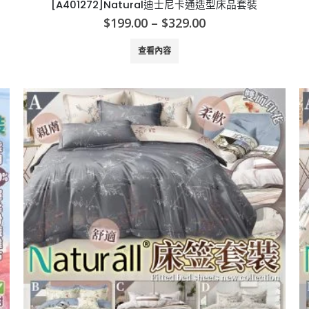
[A401272]Natural迪士尼卡通造型床品套裝
Price
$
199.00
–
$
329.00
range:
$199.00
查看內容
through
$329.00