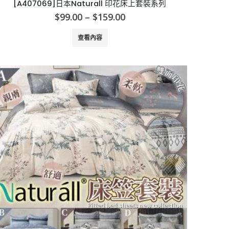
[A407069]日本Naturall 印花床上套裝系列
Price
$
99.00
–
$
159.00
range:
$99.00
查看內容
through
$159.00