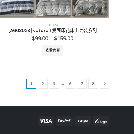
BEDDING
[A603023]Naturall 雙面印花床上套裝系列
Price
$
99.00
–
$
159.00
range:
$99.00
查看內容
through
$159.00
...
1
2
3
6
7
8