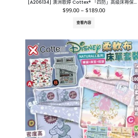
[A206134] 澳洲歌婷 Cottex®️ 「四防」高級床褥保護罩
Price
$
99.00
–
$
189.00
range:
$99.00
查看內容
through
$189.00