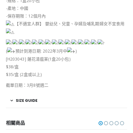
-規格：1盒20小包
-產地：中國
-保存期限：12個月內
【不適宜人群】 嬰幼兒、兒童、孕婦及哺乳期婦女不宜食用
(
預計到港日期: 2022年3月中
)
[H203043] 蓮花清瘟茶(1盒20小包)
$38/盒
$35/盒 (2盒或以上)
截單日期：3月8號週二
SIZE GUIDE
相關商品