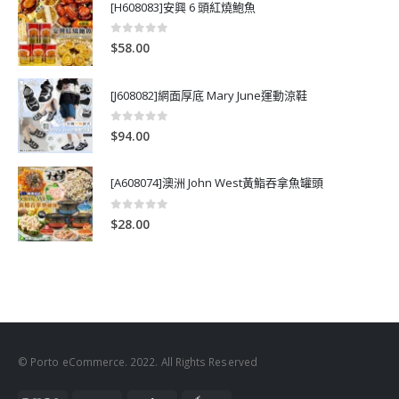
[H608083]安興 6 頭紅燒鮑魚
0
out of 5
$
58.00
[J608082]網面厚底 Mary June運動涼鞋
0
out of 5
$
94.00
[A608074]澳洲 John West黃鮨吞拿魚罐頭
0
out of 5
$
28.00
© Porto eCommerce. 2022. All Rights Reserved