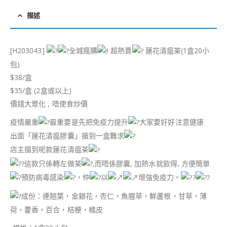
描述
[H203043]
全城瘋購
超熱賣
蓮花清瘟茶(1盒20小
包)
$38/盒
$35/盒 (2盒或以上)
價錢大眾化 , 唔使食炒價
疫情嚴重
最重要是先把免疫力提升
大家要好好注意健康
出面「蓮花清瘟膠囊」搶到一盒難求
店主搵到呢款蓮花清瘟茶
這款只係轉左做茶
,而唔係膠囊, 加熱水就飲得, 方便簡單
預防病毒感染
，仲
以
增強免疫力。
成份：連翹葉，金銀花，杏仁，魚腥草，鮮蘆根，甘草，薄
荷，藿香，百合，桔梗，橘皮