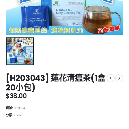
[H203043] 蓮花清瘟茶(1盒
20小包)
$
38.00
貨號:
H203043
分類:
Food