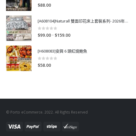
0
out of 5
$
88.00
[A608104]Naturall 雙面印花床上套裝系列- 2026年秋季新款
0
out of 5
P
–
$
99.00
$
159.00
r
i
[H608083]安興 6 頭紅燒鮑魚
c
e
0
out of 5
$
58.00
r
a
n
g
e
:
$
© Porto eCommerce. 2022. All Rights Reserved
9
9
.
0