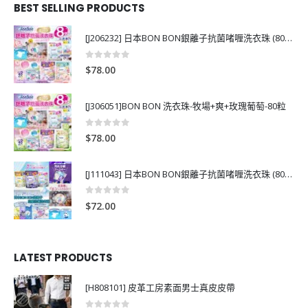
BEST SELLING PRODUCTS
[J206232] 日本BON BON銀離子抗菌啫喱洗衣珠 (80粒)
0
out of 5
$
78.00
[J306051]BON BON 洗衣珠-牧場+爽+玫瑰葡萄-80粒
0
out of 5
$
78.00
[J111043] 日本BON BON銀離子抗菌啫喱洗衣珠 (80粒)
0
out of 5
$
72.00
LATEST PRODUCTS
[H808101] 皮革工房素面男士真皮皮帶