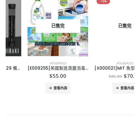
-18%
已售完
已售完
HOUSEHOLD
HOUSEHOLD
[E009255]英國製造滴露消毒洗衣液 1L Dettol Laundry Cleaner
[X000021]MIT 魚型馬桶清潔劑 (一套2盒)
Original
Current
$
55.00
$
70.00
$
85.00
price
price
was:
is:
查看內容
查看內容
$85.00.
$70.00.