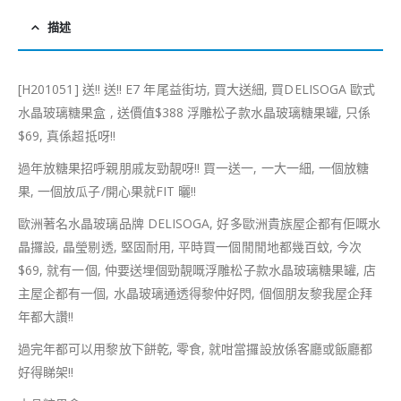
描述
[H201051] 送!! 送!! E7 年尾益街坊, 買大送細, 買DELISOGA 歐式
水晶玻璃糖果盒 , 送價值$388 浮雕松子款水晶玻璃糖果罐, 只係
$69, 真係超抵呀!!
過年放糖果招呼親朋戚友勁靚呀!! 買一送一, 一大一細, 一個放糖
果, 一個放瓜子/開心果就FIT 曬!!
歐洲著名水晶玻璃品牌 DELISOGA, 好多歐洲貴族屋企都有佢嘅水
晶攞設, 晶瑩剔透, 堅固耐用, 平時買一個閒閒地都幾百蚊, 今次
$69, 就有一個, 仲要送埋個勁靚嘅浮雕松子款水晶玻璃糖果罐, 店
主屋企都有一個, 水晶玻璃通透得黎仲好閃, 個個朋友黎我屋企拜
年都大讚!!
過完年都可以用黎放下餅乾, 零食, 就咁當攞設放係客廳或飯廳都
好得睇架!!