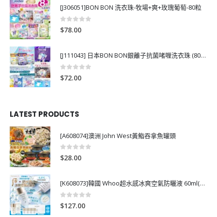
[J306051]BON BON 洗衣珠-牧場+爽+玫瑰葡萄-80粒
0
out of 5
$
78.00
[J111043] 日本BON BON銀離子抗菌啫喱洗衣珠 (80粒)
0
out of 5
$
72.00
LATEST PRODUCTS
[A608074]澳洲 John West黃鮨吞拿魚罐頭
0
out of 5
$
28.00
[K608073]韓國 Whoo超水感冰爽空氣防曬液 60ml(送13ml*4支)
0
out of 5
$
127.00