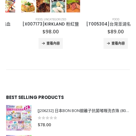
FOOD
,
UNCATEGORIZED
FOOD
[X007173]KIRKLAND 粉紅鹽
[T005304]台灣澎湖名產風味醬
$
98.00
$
89.00
查看內容
查看內容
BEST SELLING PRODUCTS
[J206232] 日本BON BON銀離子抗菌啫喱洗衣珠 (80粒)
0
out of 5
$
78.00