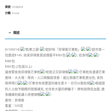
貨號:
H106014
分類:
Food
描述
[H106014]
乾果之最!
超好味「菲律賓芒果乾」
超巿買一
包要成$14X, 依家菲律賓直送價最平$80/包
, 抵食呀
$88/包
$80/包 (2包或以上)
識食緊係食菲律賓芒果乾
呢款正宗菲律賓
芒果乾有濃濃芒果
香味、大大塊、厚肉，入口微酸甜清香，遠比泰國芒果乾更出色, 食到
唔停得口
芒果含有很豐富的維生素Ａ，也可以幫助用
眼過度
的人士給予眼睛的營養補充, 也含有大量的鉀離子，鉀有助降低血壓, 膳
食纖維則能讓人排便順暢
產地：菲律賓
重量：500克