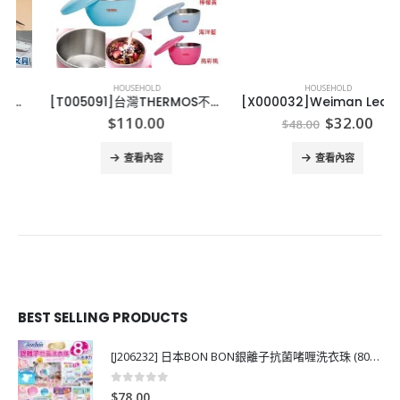
HOUSEHOLD
HOUSEHOLD
[T005091]台灣THERMOS不繡鋼 保溫碗 100OML
[X000032]Weiman Leather Wipes Weiman 皮革清潔專用濕巾 (1樽30片)
Original
Current
$
110.00
$
32.00
$
48.00
price
price
was:
is:
查看內容
查看內容
$48.00.
$32.00.
BEST SELLING PRODUCTS
[J206232] 日本BON BON銀離子抗菌啫喱洗衣珠 (80粒)
0
out of 5
$
78.00