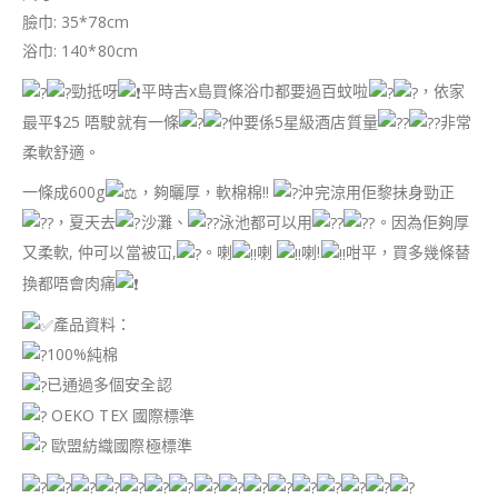
臉巾: 35*78cm
浴巾: 140*80cm
勁抵呀
平時吉x島買條浴巾都要過百蚊啦
，依家
最平$25 唔駛就有一條
仲要係5星級酒店質量
非常
柔軟舒適。
一條成600g
，夠曬厚，軟棉棉!!
沖完涼用佢黎抺身勁正
，夏天去
沙灘、
泳池都可以用
。因為佢夠厚
又柔軟, 仲可以當被冚,
。喇
喇
喇!
咁平，買多幾條替
換都唔會肉痛
產品資料：
100%純棉
已通過多個安全認
OEKO TEX 國際標準
歐盟紡織國際極標準