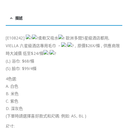
描述
[E108242]
柔軟又吸水
歐洲多間5星級酒店都用,
VIELLA 六星級酒店專用毛巾 ，
, 原價$26X/條 , 供應商限
時大減價 低至$24/條
(L) 浴巾: $68/條
(S) 臉巾: $99/4條
4色選:
A. 白色
B. 米色
C. 紫色
D. 深灰色
(下單時請選擇喜好款式和尺碼: 例如: AS, BL )
尺寸: