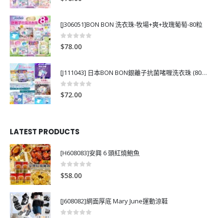
[J306051]BON BON 洗衣珠-牧場+爽+玫瑰葡萄-80粒
0
out of 5
$
78.00
[J111043] 日本BON BON銀離子抗菌啫喱洗衣珠 (80粒)
0
out of 5
$
72.00
LATEST PRODUCTS
[H608083]安興 6 頭紅燒鮑魚
0
out of 5
$
58.00
[J608082]網面厚底 Mary June運動涼鞋