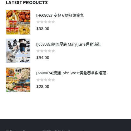
LATEST PRODUCTS
[H608083]安興 6 頭紅燒鮑魚
0
out of 5
$
58.00
[J608082]網面厚底 Mary June運動涼鞋
0
out of 5
$
94.00
[A608074]澳洲 John West黃鮨吞拿魚罐頭
0
out of 5
$
28.00