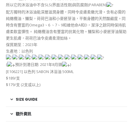
所以它的沐浴油中不含SLS(界面活性劑)與防腐劑(PARABEN)
配方獨特的沐浴油能深層滋潤身體，同時令皮膚柔嫩光滑。含有必需的
純橄欖油，鱷梨，荷荷巴油和小麥胚芽油，平衡身體的天然酸鹼度。同
時含有豐富的Omega3、6 、7、9和維他命A和D，潔淨之餘同時保持肌
膚柔軟富彈性。 純橄欖油含有豐富的抗氧化物。鱷梨和小麥胚芽油幫助
更生肌膚，荷荷巴油令皮膚柔滑如絲。
保質期至：2023年
生產地：以色列
(
預計到港日期: 2021年8月頭
)
[E106221] 以色列 SABON 沐浴油 500ML
$189/支
$179/支 (2支或以上)
SIZE GUIDE
額外資訊