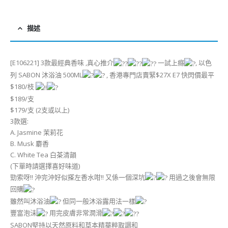
描述
[E106221] 3款最經典香味 ,真心推介
一試上癮
, 以色
列 SABON 沐浴油 500ML
, 香港專門店賣緊$27X E7 快閃價最平
$180/枝
$189/支
$179/支 (2支或以上)
3款選:
A. Jasmine 茉莉花
B. Musk 麝香
C. White Tea 白茶清韻
(下單時請選擇喜好味道)
勁索呀!! 沖完沖好似搽左香水咁!! 又係一個深坑
用過之後會無限
回購
雖然叫沐浴油
但同一般沐浴露用法一樣
豐富泡沬
用完皮膚非常潤滑
SABON堅持以天然原料和草本精華粹取調和