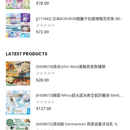
0
out of 5
$
78.00
[J111043] 日本BON BON銀離子抗菌啫喱洗衣珠 (80粒)
0
out of 5
$
72.00
LATEST PRODUCTS
[A608074]澳洲 John West黃鮨吞拿魚罐頭
0
out of 5
$
28.00
[K608073]韓國 Whoo超水感冰爽空氣防曬液 60ml(送13ml*4支)
0
out of 5
$
127.00
[A608072]澳洲製 Dermaveen 燕麥滋養沐浴乳 1L