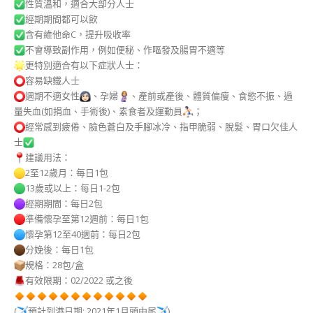
性質溫和，適合大部分人士
經期期間都可以飲
含有維他命C，提升吸收率
不會導致副作用，例如便秘、作嘔發及腸胃不適等
更特別適合有以下症狀人士：
容易缺鐵人士
週期不適女性
、孕婦
、產前或產後、體質偏瘦、食慾不振、過
量失血(如捐血、手術後)、素食者及運動員
；
經常感到疲倦、臉色蒼白及手腳冰冷、指甲脆弱、脫髮、胃口欠佳人
士
建議用法：
2至12歲月：每日1包
13歲或以上：每日1-2包
經期期間：每日2包
準備懷孕至第12週前：每日1包
懷孕第12至40週前：每日2包
分娩後：每日1包
規格：28包/盒
有效限期：02/2022 或之後
(
預計到港日期: 2021年1月頭中尾
)