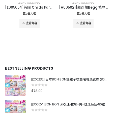
HEALTH AND MEDICAL
HEALTH AND MEDICAL
[E005054]英國 Childs Farm 3 in 1 Swim 250ml
[A005021]紐西蘭Beggi植物精油驅蚊香薰40g
$
58.00
$
59.00
查看內容
查看內容
BEST SELLING PRODUCTS
[J206232] 日本BON BON銀離子抗菌啫喱洗衣珠 (80粒)
0
out of 5
$
78.00
[J306051]BON BON 洗衣珠-牧場+爽+玫瑰葡萄-80粒