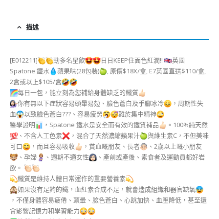
描述
[E012211]
勁多名星飲
日日KEEP住面色紅潤!!
英國
Spatone 鐵水
蘋果味(28包裝)
, 原價$18X/盒, E7英國直送$110/盒,
2盒或以上$105/盒
每日一包，能立刻為您補給身體缺乏的鐵質
你有無以下症狀容易頭暈易攰、臉色蒼白及手腳冰冷
，周期性失
血
以致臉色蒼白
??‍?
、容易疲勞
難於集中精神
醫學證明
，Spatone 鐵水是安全而有效的鐵質補品
。100%純天然
、不含人工色素
，混合了天然濃縮蘋果汁
與維生素C，不但美味
可口
，而且容易吸收
，貧血嘅朋友、長者
、2歲以上嘅小朋友
、孕婦
、週期不適女性
、產前或產後、素食者及運動員都好岩
飲。
鐵質是維持人體日常運作的重要營養素
如果沒有足夠的鐵，血紅素合成不足，就會造成組織和器官缺氧
，不僅身體容易疲倦、頭暈、臉色蒼白、心跳加快、血壓降低，甚至還
會影響記憶力和學習能力