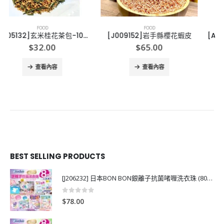
FOOD
FOOD
[J009152]岩手縣櫻花蝦皮
[A005291]澳洲MEHDI’S 有機喜馬拉雅山粉紅鹽
$
65.00
$
49.00
查看內容
查看內容
BEST SELLING PRODUCTS
[J206232] 日本BON BON銀離子抗菌啫喱洗衣珠 (80粒)
0
out of 5
$
78.00