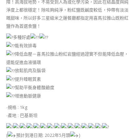
障！高海拔地勢，不易受到人為或化學污染，因此在結晶度與純
淨度上都很穩定！除咗夠純淨，粉紅鹽既鹹度較低，仲帶有淡淡
嘅甜味，所以好多三星級米之蓮餐廳都指定用喜馬拉雅山既粉紅
鹽作為首選食鹽！
多種好處
能有效排毒
降低血壓－喜馬拉雅山粉紅岩鹽經過證實不但能降低血壓，
還能促進血液循環
放鬆肌肉及腦袋
提升睡眠質素
幫助平衡身體酸鹼度
增進動脈健康
-規格 : 1kg
-產地 : 巴基斯坦
(
預計到港日期: 2022年5月頭
)