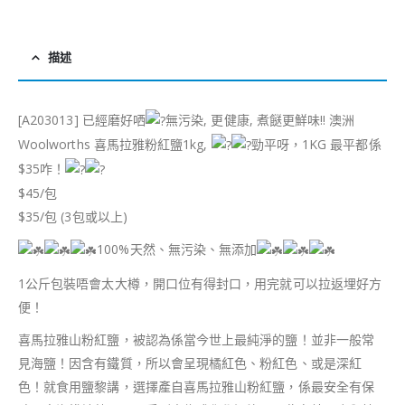
描述
[A203013] 已經磨好哂
無污染, 更健康, 煮餸更鮮味!! 澳洲
Woolworths 喜馬拉雅粉紅鹽1kg,
勁平呀，1KG 最平都係
$35咋！
$45/包
$35/包 (3包或以上)
100%天然、無污染、無添加
1公斤包裝唔會太大樽，開口位有得封口，用完就可以拉返埋好方
便！
喜馬拉雅山粉紅鹽，被認為係當今世上最純淨的鹽！並非一般常
見海鹽！因含有鐵質，所以會呈現橘紅色、粉紅色、或是深紅
色！就食用鹽黎講，選擇產自喜馬拉雅山粉紅鹽，係最安全有保