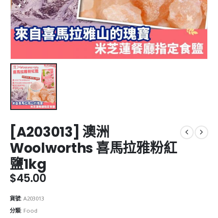
[A203013] 澳洲
Woolworths 喜馬拉雅粉紅
鹽1kg
$
45.00
貨號:
A203013
分類:
Food