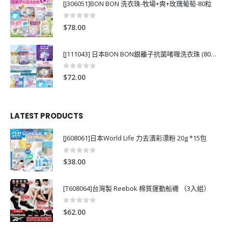
[J306051]BON BON 洗衣珠-牧場+爽+玫瑰葡萄-80粒
0
out of 5
$
78.00
[J111043] 日本BON BON銀離子抗菌啫喱洗衣珠 (80粒)
0
out of 5
$
72.00
LATEST PRODUCTS
[J608061]日本World Life 力去漬彩漂粉 20g *15包
0
out of 5
$
38.00
[T608064]台灣製 Reebok 棉質運動船襪 （3入組）
0
out of 5
$
62.00