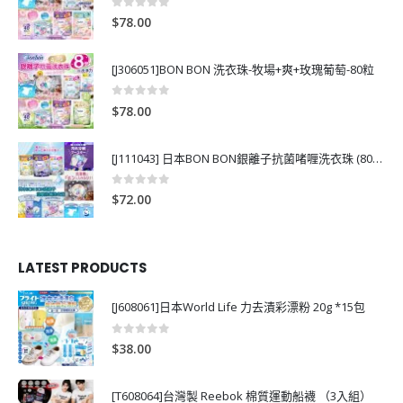
0
out of 5
$
78.00
[J306051]BON BON 洗衣珠-牧場+爽+玫瑰葡萄-80粒
0
out of 5
$
78.00
[J111043] 日本BON BON銀離子抗菌啫喱洗衣珠 (80粒)
0
out of 5
$
72.00
LATEST PRODUCTS
[J608061]日本World Life 力去漬彩漂粉 20g *15包
0
out of 5
$
38.00
[T608064]台灣製 Reebok 棉質運動船襪 （3入組）