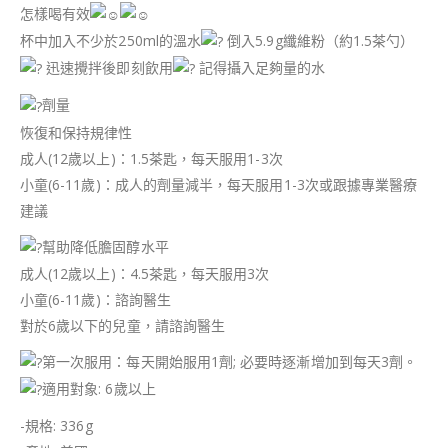
​怎樣喝有效
杯中加入不少於250ml的溫水
倒入5.9g纖維粉（約1.5茶勺）
迅速攪拌後即刻飲用
記得攝入足夠量的水
劑量
恢復和保持規律性
成人(12歲以上)：1.5茶匙，每天服用1-3次
小童(6-11歲)：成人的劑量減半，每天服用1-3次或跟據專業醫療
建議
幫助降低膽固醇水平
成人(12歲以上)：4.5茶匙，每天服用3次
小童(6-11歲)：諮詢醫生
對於6歲以下的兒童，請諮詢醫生
第一次服用：每天開始服用1劑; 必要時逐漸增加到每天3劑。
適用對象: 6歲以上
-規格: 336g