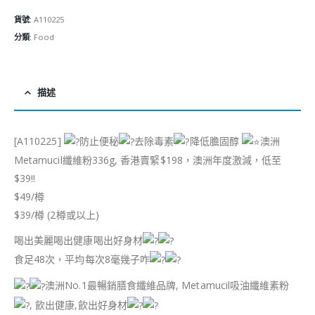
貨號:
A110225
分類:
Food
描述
[A110225]
防止便秘
去除毒素
降低膽固醇
澳洲
Metamucil纖維粉336g, 香港賣緊$198，澳洲年度激減，低至
$39!!
$49/樽
$39/樽 (2樽或以上)
喝出美麗喝出健康喝出好身材
食足48次，平均每次8毫幾子咋
澳洲No.1最暢銷膳食纖維品牌, Metamucil吸油纖維素粉
, 飲出健康,飲出好身材