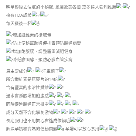
明星餐後去油膩的小秘密. 風靡歐美各國 眾多達人強烈推薦
擁有FDA認證
每天餐後一杯
增加纖維素的攝取量
防止便秘幫助通便排毒預防腸道病變
增加飽腹感、調整體重減肥健身
降低膽固醇、預防心腦血管疾病
最主要成分
洋車前子
所含纖維素是燕麥片的14倍
含有豐富的水溶性纖維
遇水會膨脹增加飽腹感
同時促進腸道正常排空
成分天然不含化學刺激物
長期服用也不用擔心會造成依賴哦
解決孕媽和寶媽的便秘問題
孕婦可以放心食用