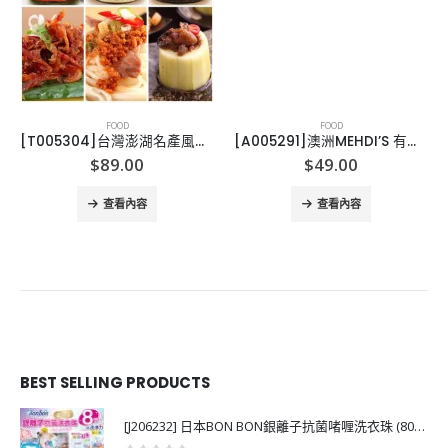
FOOD
FOOD
[T005304]台灣澎湖名產風味醬
[A005291]澳洲MEHDI’S 有機喜馬拉雅山粉紅鹽
$
89.00
$
49.00
查看內容
查看內容
BEST SELLING PRODUCTS
[J206232] 日本BON BON銀離子抗菌啫喱洗衣珠 (80粒)