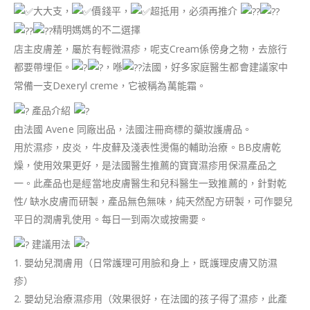
大大支，
價錢平，
超抵用，必須再推介
精明媽媽的不二選擇
店主皮膚差，屬於有輕微濕疹，呢支Cream係傍身之物，去旅行
都要帶埋佢。
，喺
法國，好多家庭醫生都會建議家中
常備一支Dexeryl creme，它被稱為萬能霜。
產品介紹
由法國 Avene 同廠出品，法國注冊商標的藥妝護膚品。
用於濕疹，皮炎，牛皮蘚及淺表性燙傷的輔助治療。BB皮膚乾
燥，使用效果更好，是法國醫生推薦的寶寶濕疹用保濕產品之
一。此產品也是經當地皮膚醫生和兒科醫生一致推薦的，針對乾
性/ 缺水皮膚而研製，產品無色無味，純天然配方研製，可作嬰兒
平日的潤膚乳使用。每日一到兩次或按需要。
建議用法
1. 嬰幼兒潤膚用（日常護理可用臉和身上，既護理皮膚又防濕
疹）
2. 嬰幼兒治療濕疹用（效果很好，在法國的孩子得了濕疹，此產