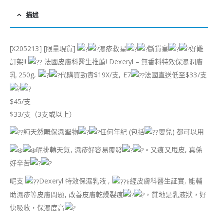
描述
[X205213] [限量現貨]
濕疹救星
斷貨皇
好難
訂架!!
法國皮膚科醫生推薦! Dexeryl – 無香料特效保濕潤膚
乳 250g,
代購買勁貴$19X/支, E7
法國直送低至$33/支
$45/支
$33/支（3支或以上）
純天然嘅保濕聖物
任何年紀 (包括
嬰兒) 都可以用
呢排轉天氣, 濕疹好容易覆發
。又痕又甩皮, 真係
好辛苦
呢支
Dexeryl 特效保濕乳液 ,
經皮膚科醫生証實, 能輔
助濕疹等皮膚問題, 改善皮膚乾燥裂痕
，質地是乳液狀，好
快吸收，保濕度高