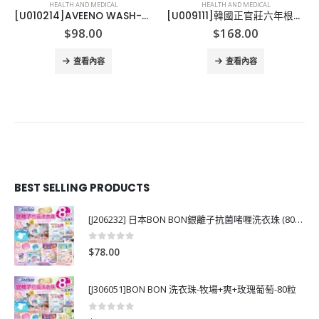
HEALTH AND MEDICAL
HEALTH AND MEDICAL
[U010214]AVEENO WASH-3款
[U009111]韓國正官莊六年根高麗蔘飲品 (30包裝)
$
98.00
$
168.00
查看內容
查看內容
BEST SELLING PRODUCTS
[J206232] 日本BON BON銀離子抗菌啫喱洗衣珠 (80粒)
0
out of 5
$
78.00
[J306051]BON BON 洗衣珠-牧場+爽+玫瑰葡萄-80粒
0
out of 5