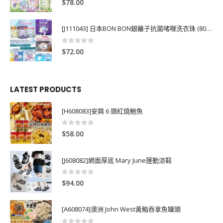
$
78.00
[J111043] 日本BON BON銀離子抗菌啫喱洗衣珠 (80粒)
0
out of 5
$
72.00
LATEST PRODUCTS
[H608083]安興 6 頭紅燒鮑魚
0
out of 5
$
58.00
[J608082]網面厚底 Mary June運動涼鞋
0
out of 5
$
94.00
[A608074]澳洲 John West黃鮨吞拿魚罐頭