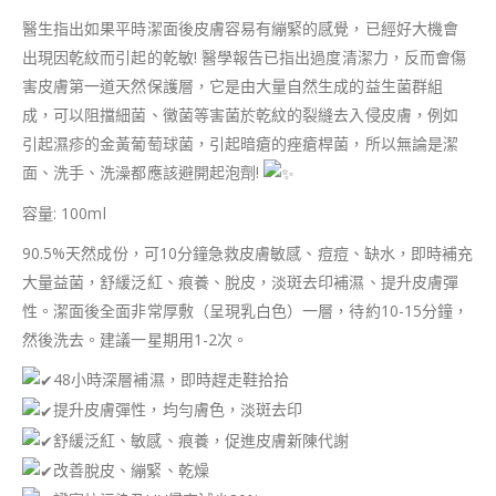
醫生指出如果平時潔面後皮膚容易有繃緊的感覺，已經好大機會
出現因乾紋而引起的乾敏! 醫學報告已指出過度清潔力，反而會傷
害皮膚第一道天然保護層，它是由大量自然生成的益生菌群組
成，可以阻擋細菌、黴菌等害菌於乾紋的裂縫去入侵皮膚，例如
引起濕疹的金黃葡萄球菌，引起暗瘡的痤瘡桿菌，所以無論是潔
面、洗手、洗澡都應該避開起泡劑!
容量: 100ml
90.5%天然成份，可10分鐘急救皮膚敏感、痘痘、缺水，即時補充
大量益菌，舒緩泛紅、痕養、脫皮，淡斑去印補濕、提升皮膚彈
性。潔面後全面非常厚敷（呈現乳白色）一層，待約10-15分鐘，
然後洗去。建議一星期用1-2次。
48小時深層補濕，即時趕走鞋拾拾
提升皮膚彈性，均勻膚色，淡斑去印
舒緩泛紅、敏感、痕養，促進皮膚新陳代謝
改善脫皮、繃緊、乾燥