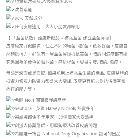
證實抗污染及UV侵害減少30%
改善暗瘡
90% 天然成分
任何皮膚適用，大人小朋友都啱用
【 「益菌抗敏」護膚新概念 – 補充益菌 建立益菌屏障】
皮膚原來好似腸道，住左不同的壞菌同好菌，愈多好菌，皮膚自
然夠抵抗力，好似有一層益菌屏障抵抗害菌，暗瘡同濕疹都有研
究係因為多黃色葡萄球菌、痤瘡桿菌，容易引發,暗瘡, 濕疹。
無論是潔面或是面膜, 如果能用上補充益生菌的產品, 皮膚整體的
抵禦力修服力防禦力都會大大增加. 皮膚更有能力對抗污濁空氣,
內在的壓力等。
希臘 No.1 國寶級護膚品牌
Sephora、英國 Harvey Nichols 熱賣多年
碧咸嫂都係多年用家，30個國家大受熱捧
創辦人係藥劑師，用順勢療法改善皮膚問題
希臘唯一符合 National Drug Organization 認可的出品