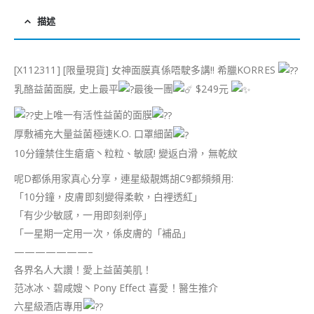
描述
[X112311] [限量現貨] 女神面膜真係唔駛多講!! 希臘KORRES
乳酪益菌面膜, 史上最平
最後一團
$249元
史上唯一有活性益菌的面膜
厚敷補充大量益菌極速K.O. 口罩細菌
10分鐘禁住生瘡瘡丶粒粒、敏感! 變返白滑，無乾紋
呢D都係用家真心分享，連星級靚媽胡C9都頻頻用:
「10分鐘，皮膚即刻變得柔軟，白裡透紅」
「有少少敏感，一用即刻剎停」
「一星期一定用一次，係皮膚的「補品」
———————–
各界名人大讚！愛上益菌美肌！
范冰冰、碧咸嫂丶Pony Effect 喜愛！醫生推介
六星級酒店專用