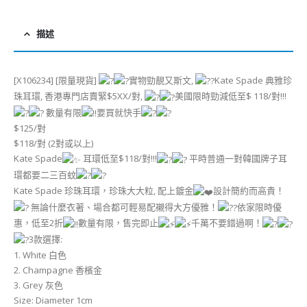
描述
[X106234] [限量現貨]
實物勁靚又斯文,
Kate Spade 典雅珍
珠耳環, 香港專門店賣緊$5XX/對,
美國限時勁減低至$ 118/對!!!
數量有限
要買就快手
$125/對
$118/對 (2對或以上)
Kate Spade
耳環低至$118/對!!!
平時普通一對韓國牌子耳
環都要二三百蚊
Kate Spade 珍珠耳環，珍珠大大粒, 配上鍍金
設計簡約而高貴！
無論什麼衣著、場合都可輕易配襯得大方優雅！
依家限時優
惠，低至2折
數量有限，售完即止
千萬不要錯過啊！
3款選擇:
1. White 白色
2. Champagne 香檳金
3. Grey 灰色
Size: Diameter 1cm