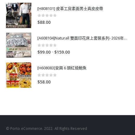
[H808101] 皮革工房素面男士真皮皮帶
0
out of 5
$
88.00
[A608104]Naturall 雙面印花床上套裝系列- 2026年秋季新款
0
out of 5
P
–
$
99.00
$
159.00
r
i
[H608083]安興 6 頭紅燒鮑魚
c
e
0
out of 5
$
58.00
r
a
n
g
e
:
$
© Porto eCommerce. 2022. All Rights Reserved
9