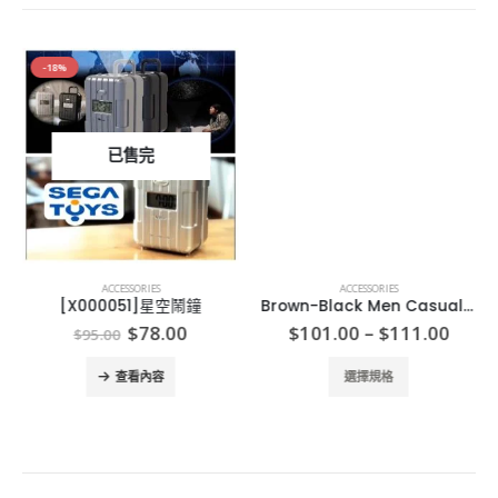
-18%
已售完
ACCESSORIES
ACCESSORIES
[X000051]星空鬧鐘
Brown-Black Men Casual Glasses
Original
Current
Price
$
78.00
$
101.00
–
$
111.00
$
95.00
price
price
range
This product has multiple variants. The options may be chosen on the product page
was:
is:
$101
查看內容
選擇規格
$95.00.
$78.00.
thro
$111