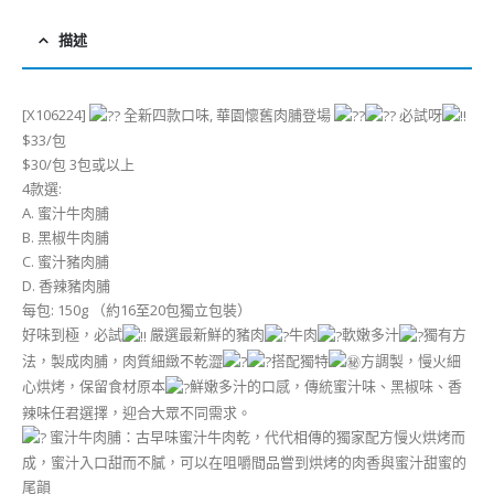
描述
[X106224]
全新四款口味, 華園懷舊肉脯登場
必試呀
$33/包
$30/包 3包或以上
4款選:
A. 蜜汁牛肉脯
B. 黑椒牛肉脯
C. 蜜汁豬肉脯
D. 香辣豬肉脯
每包: 150g （約16至20包獨立包裝）
好味到極，必試
嚴選最新鮮的豬肉
牛肉
軟嫩多汁
獨有方
法，製成肉脯，肉質細緻不乾澀
搭配獨特
方調製，慢火細
心烘烤，保留食材原本
鮮嫩多汁的口感，傳統蜜汁味、黑椒味、香
辣味任君選擇，迎合大眾不同需求。
蜜汁牛肉脯：古早味蜜汁牛肉乾，代代相傳的獨家配方慢火烘烤而
成，蜜汁入口甜而不膩，可以在咀嚼間品嘗到烘烤的肉香與蜜汁甜蜜的
尾韻