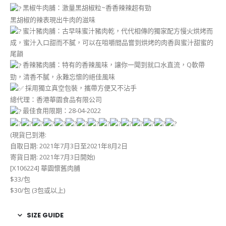
黑椒牛肉脯：激量黑胡椒粒~香香辣辣超有勁
黑胡椒的辣表現出牛肉的滋味
蜜汁豬肉脯：古早味蜜汁豬肉乾，代代相傳的獨家配方慢火烘烤而
成，蜜汁入口甜而不膩，可以在咀嚼間品嘗到烘烤的肉香與蜜汁甜蜜的
尾韻
香辣豬肉脯：特有的香辣風味，讓你一聞到就口水直流，Q軟帶
勁，清香不膩，永難忘懷的絕佳風味
採用獨立真空包裝，攜帶方便又不沾手
總代理：香港華園食品有限公司
最佳食用限期：28-04-2022
(現貨巳到港:
自取日期: 2021年7月3日至2021年8月2日
寄貨日期: 2021年7月3日開始)
[X106224] 華園懷舊肉脯
$33/包
$30/包 (3包或以上)
SIZE GUIDE