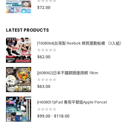
0
out of 5
$
72.00
LATEST PRODUCTS
[T608064]台灣製 Reebok 棉質運動船襪 （3入組）
0
out of 5
$
62.00
[J608062]日本不鏽鋼鍋連撈網 18cm
0
out of 5
$
63.00
[H608051]iPad 專用平替版Apple Pencel
0
out of 5
P
–
$
99.00
$
118.00
r
i