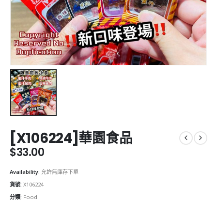
[X106224]華園食品
$
33.00
Availability:
允許無庫存下單
貨號:
X106224
分類:
Food