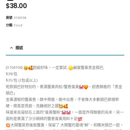
$
38.00
貨號:
X104104
分類:
Food
描述
[X104104]
超級好味，一定要試,
鹹蛋蟹黃黑金鍋巴,
$38/包
$35/包 (2包或以上)
呢款鍋巴好特別的，裹滿蟹黃肉松/蟹香蛋黃
，超香酥脆的「黑金
鍋巴」
金黃濃郁的蟹黃香，酥中帶脆，脆中出香，不會像大多數鍋巴那樣幹
硬，簡直是煲劇、充饑絕好之選
味道來自凝結在上面的“蛋黃蟹粉”
，一面是炸得酥脆的烏米，另一
面則是裹滿了沙沙綿綿的蟹香蛋黃用料十足
大閘蟹蒸熟後取蟹黃，保留了 大閘蟹的靈魂“鮮”，和糯米鍋巴一起，