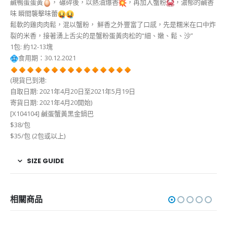
鹹鴨蛋蛋黃
， 碾碎後，以熱油爆香
，再加入蟹粉
，濃郁的鹹香
味 瞬間襲擊味蕾
鬆軟的雞肉肉鬆，混以蟹粉， 鮮香之外豐富了口感，先是糯米在口中炸
裂的米香，接著湧上舌尖的是蟹粉蛋黃肉松的“細、嫩、鬆、沙”
1包: 約12-13塊
食用期：30.12.2021
(現貨巳到港:
自取日期: 2021年4月20日至2021年5月19日
寄貨日期: 2021年4月20開始)
[X104104] 鹹蛋蟹黃黑金鍋巴
$38/包
$35/包 (2包或以上)
SIZE GUIDE
相關商品