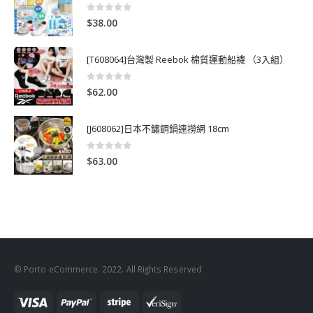
0
out of 5
$
38.00
[T608064]台灣製 Reebok 棉質運動船襪 （3入組）
0
out of 5
$
62.00
[J608062]日本不鏽鋼鍋連撈網 18cm
0
out of 5
$
63.00
© Porto eCommerce. 2022. All Rights Reserved