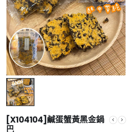
[X104104]鹹蛋蟹黃黑金鍋
巴