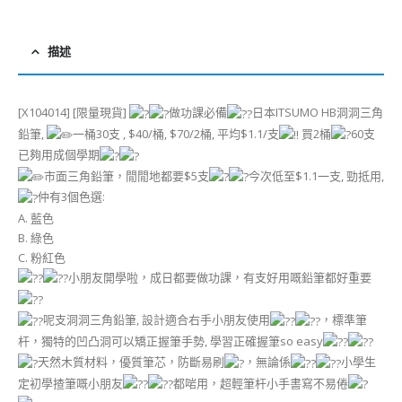
描述
[X104014] [限量現貨]
做功課必備
日本ITSUMO HB洞洞三角
鉛筆,
一桶30支 , $40/桶, $70/2桶, 平均$1.1/支
買2桶
60支
已夠用成個學期
市面三角鉛筆，閒閒地都要$5支
今次低至$1.1一支, 勁抵用,
仲有3個色選:
A. 藍色
B. 綠色
C. 粉紅色
小朋友開學啦，成日都要做功課，有支好用嘅鉛筆都好重要
呢支洞洞三角鉛筆, 設計適合右手小朋友使用
，標準筆
杆，獨特的凹凸洞可以矯正握筆手勢, 學習正確握筆so easy
天然木質材料，優質筆芯，防斷易刷
，無論係
小學生
定初學揸筆嘅小朋友
都啱用，超輕筆杆小手書寫不易倦