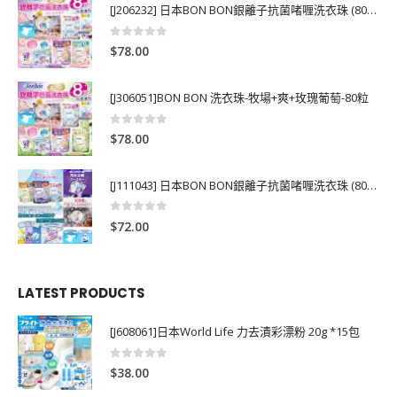
[J206232] 日本BON BON銀離子抗菌啫喱洗衣珠 (80粒)
0
out of 5
$
78.00
[J306051]BON BON 洗衣珠-牧場+爽+玫瑰葡萄-80粒
0
out of 5
$
78.00
[J111043] 日本BON BON銀離子抗菌啫喱洗衣珠 (80粒)
0
out of 5
$
72.00
LATEST PRODUCTS
[J608061]日本World Life 力去漬彩漂粉 20g *15包
0
out of 5
$
38.00