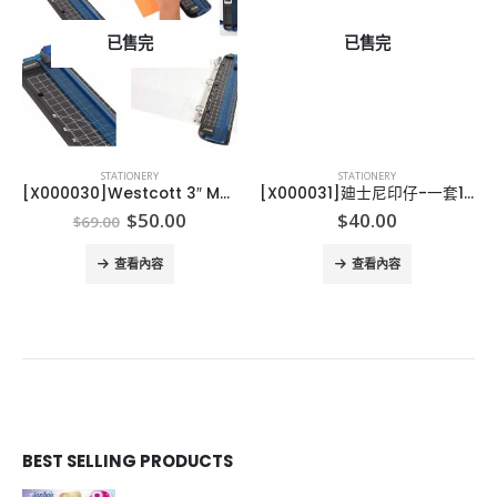
已售完
已售完
STATIONERY
STATIONERY
[X000030]Westcott 3″ Multi-Purpose Paper Trimmer
[X000031]廸士尼印仔-一套12個
Original
Current
$
50.00
$
40.00
$
69.00
price
price
was:
is:
查看內容
查看內容
$69.00.
$50.00.
BEST SELLING PRODUCTS