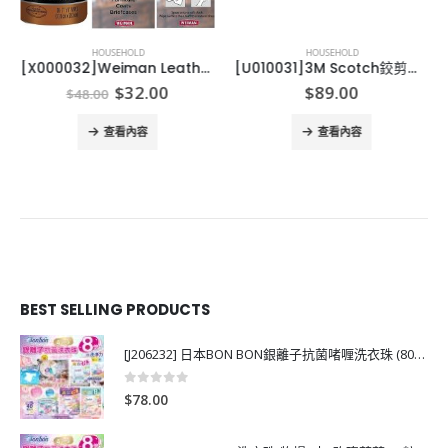
HOUSEHOLD
HOUSEHOLD
[X000032]Weiman Leather Wipes Weiman 皮革清潔專用濕巾 (1樽30片)
[U010031]3M Scotch鉸剪套裝（3支裝）
Original
Current
$
32.00
$
89.00
$
48.00
price
price
was:
is:
查看內容
查看內容
$48.00.
$32.00.
BEST SELLING PRODUCTS
[J206232] 日本BON BON銀離子抗菌啫喱洗衣珠 (80粒)
0
out of 5
$
78.00