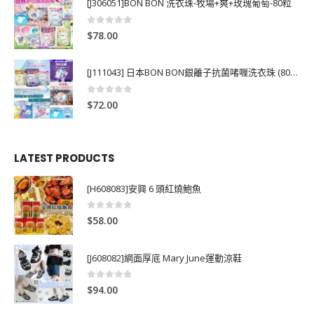
[J306051]BON BON 洗衣珠-牧場+爽+玫瑰葡萄-80粒
0
out of 5
$
78.00
[J111043] 日本BON BON銀離子抗菌啫喱洗衣珠 (80粒)
0
out of 5
$
72.00
LATEST PRODUCTS
[H608083]安興 6 頭紅燒鮑魚
0
out of 5
$
58.00
[J608082]網面厚底 Mary June運動涼鞋
0
out of 5
$
94.00