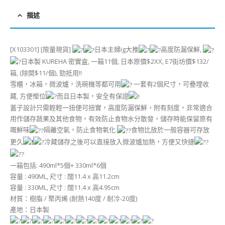
描述
[X103301] [限量現貨]
日本主婦ig大推
高度防漏保鮮,
日本製 KUREHA 密實盒, 一箱11個, 日本原價$2XX, E7街坊價$132/
箱, (除開$11/個), 勁抵用!!
雪櫃，冰箱，微波爐，洗碗機等都可用
一套有2個尺寸，可疉埋收
藏, 方便慳位
而且日本製，安全有保證
蓋子設計只需輕輕一扭便可扭實，高度防漏保鮮，附有刻度，非常適合
用作儲存蔬果及其他食物，有效防止食物水分散發，儲存時能保留原有
嘅鮮味
隔離空氣，防止食物氧化
食物比放於一般容器可存放
更久
冷藏儲存之後可以直接放入微波爐加熱，方便又快捷
一箱包括: 490ml*5個+ 330ml*6個
容量 : 490ML, 尺寸 : 闊11.4 x 高11.2cm
容量 : 330ML, 尺寸 : 闊11.4 x 高4.95cm
材質：樹脂 / 聚丙烯 (耐熱140度 / 耐冷-20度)
產地：日本製