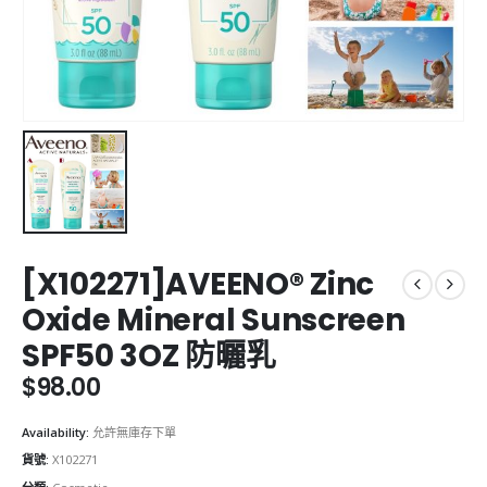
[X102271]AVEENO® Zinc
Oxide Mineral Sunscreen
SPF50 3OZ 防曬乳
$
98.00
Availability:
允許無庫存下單
貨號:
X102271