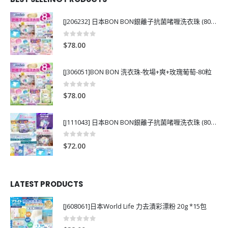
[J206232] 日本BON BON銀離子抗菌啫喱洗衣珠 (80粒)
0
out of 5
$
78.00
[J306051]BON BON 洗衣珠-牧場+爽+玫瑰葡萄-80粒
0
out of 5
$
78.00
[J111043] 日本BON BON銀離子抗菌啫喱洗衣珠 (80粒)
0
out of 5
$
72.00
LATEST PRODUCTS
[J608061]日本World Life 力去漬彩漂粉 20g *15包
0
out of 5