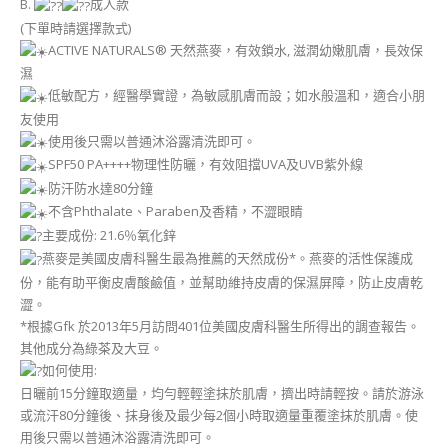
B.
成人款
(下單時請選擇款式)
ACTIVE NATURALS® 天然燕麥，有效鎖水, 滋潤幼嫩肌膚，長效保
濕
低敏配方，經醫學實證，為敏感肌膚而設；如水般溫和，適合小朋
友使用
使用後只需以普通沐浴露清洗即可。
SPF50 PA++++物理性防曬，有效阻擋UVA及UVB紫外線
防汗防水達80分鐘
不含Phthalate、Paraben及香精，不澀眼睛
主要成份: 21.6％氧化鋅
燕麥是美國皮膚科醫生最為推薦的天然成份*。燕麥的活性保護成
份，能有助平衡皮膚酸鹼值，並幫助維持皮膚的保濕屏障，防止皮膚乾
澀。
*根據Gfk 於2013年5月訪問401位美國皮膚科醫生所得出的調查報告。
其他成分為綠茶及大豆。
如何使用:
日曬前15分鐘取適量，均勻輕輕塗抹於肌膚，擠出時請輕按。請於游泳
或流汗80分鐘後、抹身後及最少每2個小時取適量重覆塗抹於肌膚。使
用後只需以普通沐浴露清洗即可。