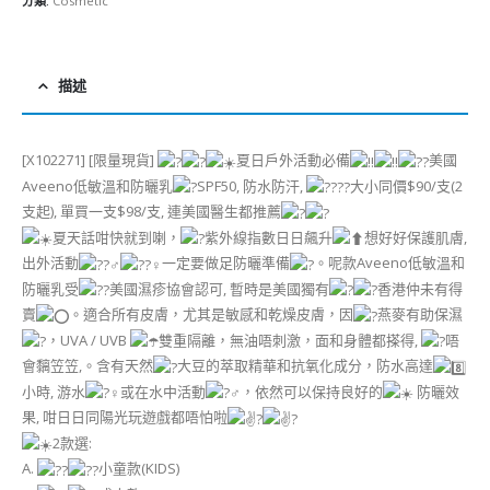
分類:
Cosmetic
描述
[X102271] [限量現貨]
夏日戶外活動必備
美國
Aveeno低敏溫和防曬乳
SPF50, 防水防汗,
大小同價$90/支(2
支起), 單買一支$98/支, 連美國醫生都推薦
夏天話咁快就到喇，
紫外線指數日日飆升
想好好保護肌膚,
出外活動
一定要做足防曬準備
。呢款Aveeno低敏溫和
防曬乳受
美國濕疹協會認可, 暫時是美國獨有
香港仲未有得
賣
。適合所有皮膚，尤其是敏感和乾燥皮膚，因
燕麥有助保濕
，UVA / UVB
雙重隔離，無油唔刺激，面和身體都搽得,
唔
會黐笠笠,。含有天然
大豆的萃取精華和抗氧化成分，防水高達
小時, 游水
或在水中活動
，依然可以保持良好的
防曬效
果, 咁日日同陽光玩遊戲都唔怕啦
2款選:
A.
小童款(KIDS)