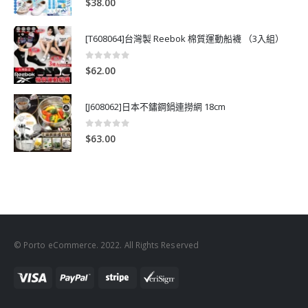
$
38.00
[T608064]台灣製 Reebok 棉質運動船襪 （3入組）
0
out of 5
$
62.00
[J608062]日本不鏽鋼鍋連撈網 18cm
0
out of 5
$
63.00
© Porto eCommerce. 2022. All Rights Reserved