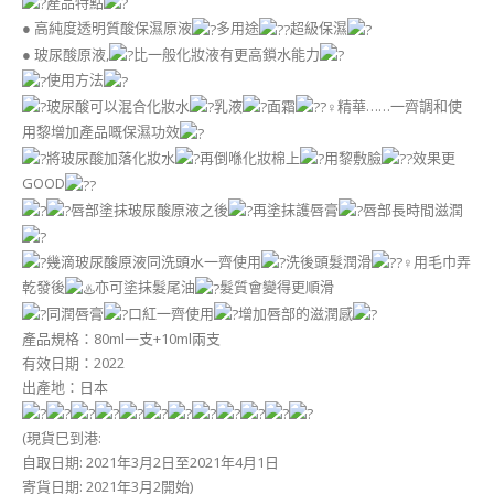
產品特點
● 高純度透明質酸保濕原液
多用途
超級保濕
● 玻尿酸原液,
比一般化妝液有更高鎖水能力
使用方法
玻尿酸可以混合化妝水
乳液
面霜
精華……一齊調和使
用黎增加產品嘅保濕功效
將玻尿酸加落化妝水
再倒喺化妝棉上
用黎敷臉
效果更
GOOD
唇部塗抹玻尿酸原液之後
再塗抹護唇膏
唇部長時間滋潤
幾滴玻尿酸原液同洗頭水一齊使用
洗後頭髮潤滑
用毛巾弄
乾發後
亦可塗抹髮尾油
髮質會變得更順滑
同潤唇膏
口紅一齊使用
增加唇部的滋潤感
產品規格：80ml一支+10ml兩支
有效日期：2022
出產地：日本
(現貨巳到港:
自取日期: 2021年3月2日至2021年4月1日
寄貨日期: 2021年3月2開始)