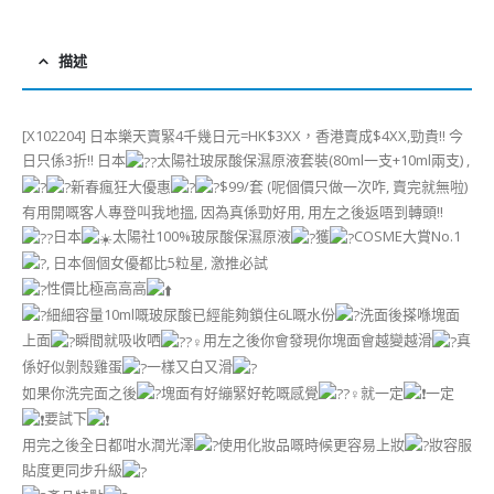
描述
[X102204] 日本樂天賣緊4千幾日元=HK$3XX，香港賣成$4XX,勁貴!! 今
日只係3折!! 日本
太陽社玻尿酸保濕原液套裝(80ml一支+10ml兩支) ,
新春瘋狂大優惠
$99/套 (呢個價只做一次咋, 賣完就無啦)
有用開嘅客人專登叫我地搵, 因為真係勁好用, 用左之後返唔到轉頭!!
日本
太陽社100%玻尿酸保濕原液
獲
COSME大賞No.1
, 日本個個女優都比5粒星, 激推必試
性價比極高高高
細細容量10ml嘅玻尿酸已經能夠鎖住6L嘅水份
洗面後搽喺塊面
上面
瞬間就吸收哂
用左之後你會發現你塊面會越變越滑
真
係好似剝殼雞蛋
一樣又白又滑
如果你洗完面之後
塊面有好繃緊好乾嘅感覺
就一定
一定
要試下
用完之後全日都咁水潤光澤
使用化妝品嘅時候更容易上妝
妝容服
貼度更同步升級