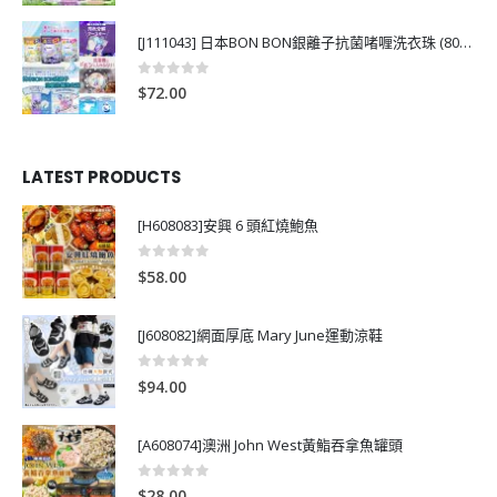
[J111043] 日本BON BON銀離子抗菌啫喱洗衣珠 (80粒)
0
out of 5
$
72.00
LATEST PRODUCTS
[H608083]安興 6 頭紅燒鮑魚
0
out of 5
$
58.00
[J608082]網面厚底 Mary June運動涼鞋
0
out of 5
$
94.00
[A608074]澳洲 John West黃鮨吞拿魚罐頭
0
out of 5
$
28.00