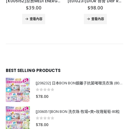
[K005152]原辰MEDI ENERGY INFUSION 換能再生吊瓶面膜-10片
[E010231]DIOR 唇膏 Dior Rouge
$
39.00
$
98.00
查看內容
查看內容
BEST SELLING PRODUCTS
[J206232] 日本BON BON銀離子抗菌啫喱洗衣珠 (80粒)
0
out of 5
$
78.00
[J306051]BON BON 洗衣珠-牧場+爽+玫瑰葡萄-80粒
0
out of 5
$
78.00