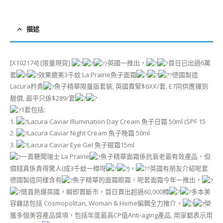
描述
[X102174] [限量現貨]
英國一推出，
首日已出過6萬
套
效果媲美3千蚊 La Prairie魚子面霜
德國製造
Lacura矜貴
魚子精華限量版套裝, 英國賣緊$6XX/套, E7同供應攞到
靚價, 最平只係$289/套
1套包括:
1.
Lacura Caviar Illumination Day Cream 魚子日霜 50ml (SPF 15
2.
Lacura Caviar Night Cream 魚子晚霜 50ml
3.
Lacura Caviar Eye Gel 魚子眼霜15ml
一直聽聞瑞士 La Prairie
魚子精華面霜係抗衰老最有效產品，但
價錢真係貴得驚人(成3千蚊一樽呀
)。
英國有朋友介紹呢套
德國製造同樣含有
魚子精華的面霜眼霜，呢套面霜今年一推出，
簡直熱爆英國，瞬即賣斷市，首日賣出超過60,000樽
多本美
容雜誌包括 Cosmopolitan, Woman & Home編輯全力推介，
榮
獲多個美容產品獎項，包括年度最高CP值Anti-aging產品, 用家都表示用