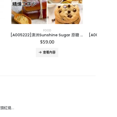
FOOD
[A005222]澳洲Sunshine Sugar 原糖 3KG 珍寶裝
[A005073]澳洲Absolute Organic 有機奇亞籽1.5KG
[J
$
99.00
查看內容
[H608083]安興 6 頭紅燒鮑魚