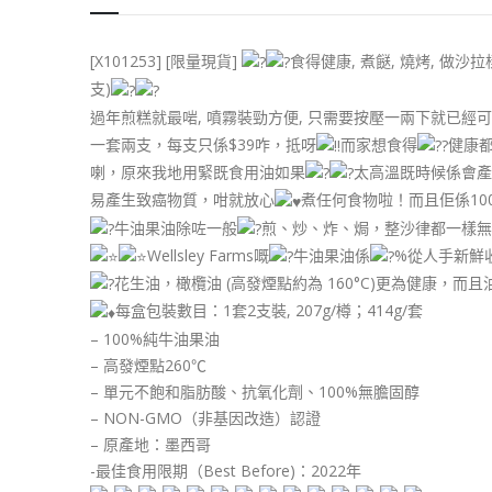
[X101253] [限量現貨]
食得健康, 煮餸, 燒烤, 做沙
支)
過年煎糕就最啱, 噴霧裝勁方便, 只需要按壓一兩下就已經
一套兩支，每支只係$39咋，抵呀
而家想食得
健康
喇，原來我地用緊既食用油如果
太高溫既時候係會產生
易產生致癌物質，咁就放心
煮任何食物啦！而且佢係10
牛油果油除咗一般
煎、炒、炸、焗，整沙律都一樣無
Wellsley Farms嘅
牛油果油係
%從人手新鮮
花生油，橄欖油 (高發煙點約為 160°C)更為健康，
每盒包裝數目：1套2支裝, 207g/樽；414g/套
– 100%純牛油果油
– 高發煙點260℃
– 單元不飽和脂肪酸、抗氧化劑、100%無膽固醇
– NON-GMO（非基因改造）認證
– 原產地：墨西哥
-最佳食用限期（Best Before)：2022年