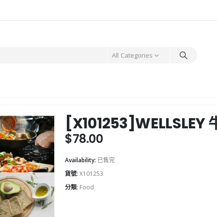
All Categories
[X101253]WELLSL
$
78.00
Availability:
已售完
貨號:
X101253
分類:
Food