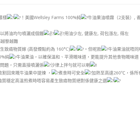
拉樣樣
！美國Wellsley Farms 100%純
牛油果油噴霧（2支裝）, 香
可以將油均勻噴灑成個鑊
用油少左, 健康左, 荷包漲左, 得左
都越黎越難
致癌物質嫁 (高發煙點約為 160°C)
。但呢款
牛油果油就唔同
0%純
牛油果油，以確保溫和、平滑嘅味道，更能提升其他食物嘅味道
問題，只需直接噴灑係
沙律上拌勻就可以喇
收割回來嘅牛油果中提煉 ，
煮食時可安全
加熱至高達260℃，係
而且油質穩定高溫煎煮時唔容易產生致癌物質絕對係健康之選