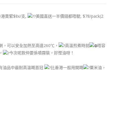
港賣緊$8x/支,
美國直送一半價錢都唔駛, $78/pack(2
喇，可以安全加熱至高達260℃，
高溫煎煮時就
唔容
，
今次呢款仲要係噴霧裝，好慳油呀！
所有油品中最耐高溫嘅首冠
比香港一般用開嘅
粟米油，