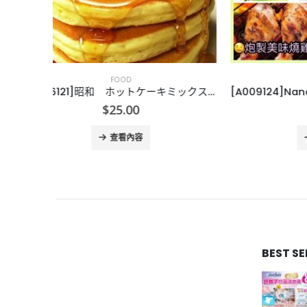
FOOD
[J006121]昭和 ホットケーキミックス 班戟粉３００ｇ
[A009124]Nando’s Peri-Peri 醃肉粉/調味粉25g
[J
$
29.00
查看內容
BEST S