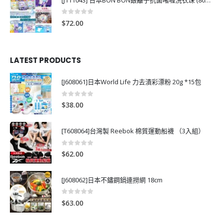
0
out of 5
$
72.00
LATEST PRODUCTS
[J608061]日本World Life 力去漬彩漂粉 20g *15包
0
out of 5
$
38.00
[T608064]台灣製 Reebok 棉質運動船襪 （3入組）
0
out of 5
$
62.00
[J608062]日本不鏽鋼鍋連撈網 18cm
0
out of 5
$
63.00