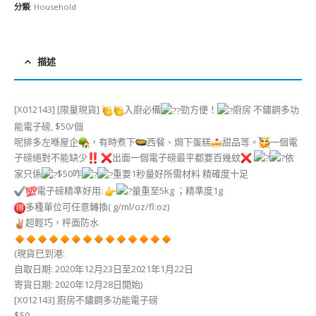
分類:
Household
描述
[X012143] [限量現貨]
入廚必備
勁方便！
廚房 不鏽鋼多功
能電子磅, $50/個
呢排多左喺屋企
，有時煮下
西餐、焗下蛋糕
甜品等。
一個電
子磅絕對不能缺少
出面一個電子磅最平都要百幾蚊
依
家只係
$50咋
重要1秒量好所需材料 精確度十足
電子磅精準好用:
量重至5kg ；精準度1g
多種單位可任意轉換( g/ml/oz/fl:oz)
️超輕巧，枰面防水
(現貨巳到港:
自取日期: 2020年12月23日至2021年1月22日
寄貨日期: 2020年12月28日開始)
[X012143] 廚房不鏽鋼多功能電子磅
$50