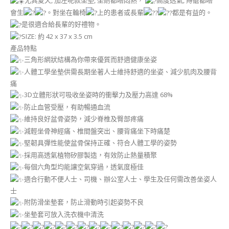
尤其夏天, 加左呢款坐墊, 坐耐都唔悶熱，
高度透氣, 痔瘡都唔
會生
。對坐在輪椅
上的患者或長輩
都是有益的。
是很適合給長輩的好禮物。
SIZE: 約 42 x 37 x 3.5 cm
產品特點
三角形網狀結構為你帶來優質而舒適健康坐姿
人體工學坐墊供需長期坐著人士維持舒適的坐姿、減少肌肉及腰背
痛
3D立體形狀可吸收坐姿時的衝擊力及壓力高達 68%
防止血管受壓，有助暢通血流
維持良好盆骨姿勢，減少脊椎及臀部疼痛
減輕坐骨神經痛、椎間盤突出、腰背痛坐下時痛楚
堅韌具彈性能使盆骨保持正確、符合人體工學的姿勢
採用高透氣植物矽膠製造，有效防止熱量積聚
每個六角型均能讓空氣穿過，透氣度極佳
適合行動不便人士、司機、辦公室人士、學生及任何需改善坐姿人
士
附防滑坐墊套，防止滑動時引起姿勢不良
坐墊套可放入洗衣機中清洗