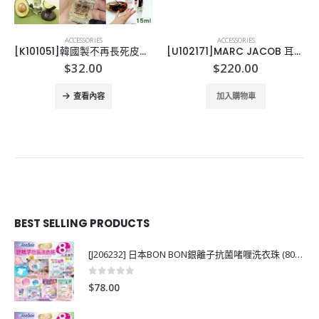
ACCESSORIES
ACCESSORIES
[K101051]韓國製不再長死皮酪梨指緣油15ml
[U102171]MARC JACOB 耳環 Marc Jacobs Enamel Logo Stud
$
32.00
$
220.00
查看內容
加入購物車
BEST SELLING PRODUCTS
[J206232] 日本BON BON銀離子抗菌啫喱洗衣珠 (80粒)
0
out of 5
$
78.00