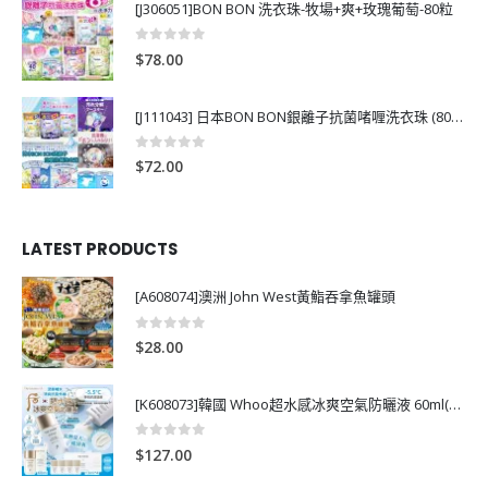
[J306051]BON BON 洗衣珠-牧場+爽+玫瑰葡萄-80粒
0
out of 5
$
78.00
[J111043] 日本BON BON銀離子抗菌啫喱洗衣珠 (80粒)
0
out of 5
$
72.00
LATEST PRODUCTS
[A608074]澳洲 John West黃鮨吞拿魚罐頭
0
out of 5
$
28.00
[K608073]韓國 Whoo超水感冰爽空氣防曬液 60ml(送13ml*4支)
0
out of 5
$
127.00