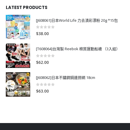
LATEST PRODUCTS
[J608061]日本World Life 力去漬彩漂粉 20g *15包
0
out of 5
$
38.00
[T608064]台灣製 Reebok 棉質運動船襪 （3入組）
0
out of 5
$
62.00
[J608062]日本不鏽鋼鍋連撈網 18cm
0
out of 5
$
63.00