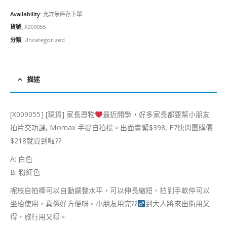
Availability:
允許無庫存下單
貨號:
X009055
分類:
Uncategorized
描述
[X009055] [現貨] 家長恩物
最近開學，好多家長都要幫小朋友
拍片交功課, Momax 手提自拍棍。出面賣緊$398, E7快閃團購價
$218就買到啦
?
?
A: 白色
B: 粉紅色
呢枝自拍棒可以自動調整水平，可以伸長縮短，拍到手軟仲可以
坐枱使用，真係好方便呀。小朋友用完
??‍
到大人將來出街用又
得，旅行用又得。