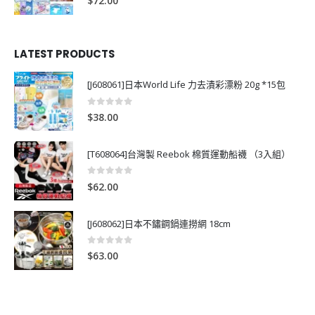
$
72.00
LATEST PRODUCTS
[J608061]日本World Life 力去漬彩漂粉 20g *15包
0
out of 5
$
38.00
[T608064]台灣製 Reebok 棉質運動船襪 （3入組）
0
out of 5
$
62.00
[J608062]日本不鏽鋼鍋連撈網 18cm
0
out of 5
$
63.00