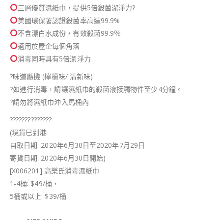
三層優質濕紙巾，提供5倍殺菌潔淨力
?
美國環保署認證殺菌率高達99.9%
不含漂白水成份，有效殺菌99.9％
適用於屋企每個角落
消毒同時具有5倍潔淨力
?
味道隨機 (檸檬味/ 清新味)
?
如進行消毒，請讓濕紙巾的殺菌液接觸物件至少4分鐘。
?
請勿將濕紙巾沖入馬桶內
?
?
?
?
?
?
?
?
?
?
?
?
?
?
(現貨巳到港:
自取日期: 2020年6月30日至2020年7月29日
寄貨日期: 2020年6月30日開始)
[X006201] 高樂氏消毒濕紙巾
1-4桶: $49/桶，
5桶或以上: $39/桶