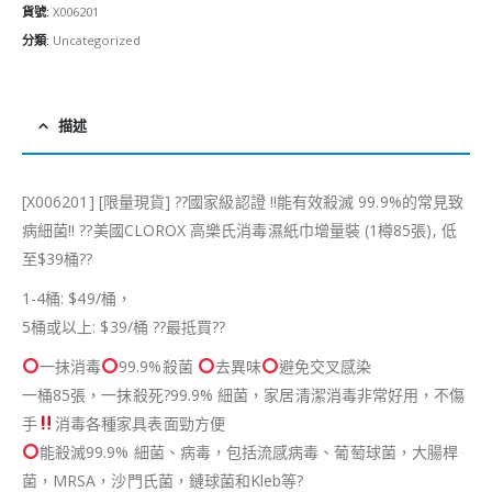
貨號:
X006201
分類:
Uncategorized
描述
[X006201] [限量現貨]
?
?
國家級認證 !!能有效殺滅 99.9%的常見致
病細菌!!
??
美國CLOROX 高樂氏消毒濕紙巾增量裝 (1樽85張), 低
至$39桶
?
?
1-4桶: $49/桶，
5桶或以上: $39/桶
??
最抵買
??
一抺消毒
99.9%殺菌
去異味
避免交叉感染
一桶85張，一抹殺死
?
99.9% 細菌，家居清潔消毒非常好用，不傷
手
消毒各種家具表面勁方便
能殺滅99.9% 細菌、病毒，包括流感病毒、葡萄球菌，大腸桿
菌，MRSA，沙門氏菌，鏈球菌和Kleb等
?