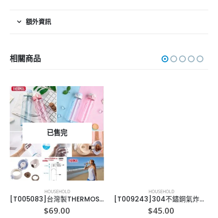
額外資訊
相關商品
已售完
HOUSEHOLD
HOUSEHOLD
[T005083]台灣製THERMOS 運動水樽
[T009243]304不鏽鋼氣炸鍋專用防噴油網-19/21/23/25
ent
$
69.00
$
45.00
e