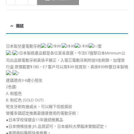
描述
日本製兒童電動牙刷
$99
$99
$99
/套
日本製既產品都是各位家長首選，今次E7搵黎日本Minimum公
司出品既電動牙刷真係平靚正，入電芯電動牙刷附送9支刷頭，加埋旅
行盒 原價都要$180，E7 客戶可以用$99 就買到，真係$99仲要日本製喎
建議適合3-6歲小朋友
2色選:
A. 粉藍色
B. 粉紅色 (SOLD OUT)
呢支牙刷有幾威水，可以睇下佢既獎狀
榮獲多國認定推薦最健康實用的電動牙刷：
●日本学校保健会11年連続推薦品
●日本規格協會 JIS 品質認可，日本齒科大學臨床實驗認定。
●美國齒科醫師協會推薦。