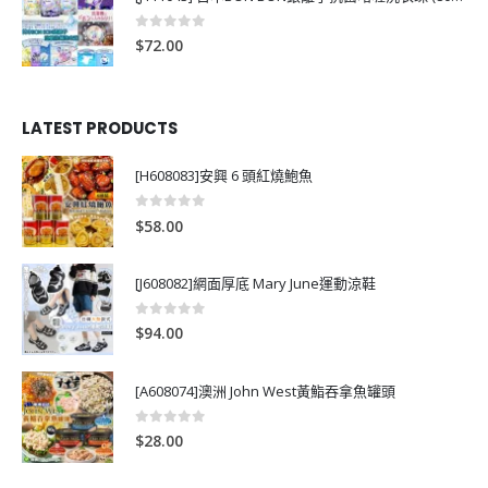
0
out of 5
$
72.00
LATEST PRODUCTS
[H608083]安興 6 頭紅燒鮑魚
0
out of 5
$
58.00
[J608082]網面厚底 Mary June運動涼鞋
0
out of 5
$
94.00
[A608074]澳洲 John West黃鮨吞拿魚罐頭
0
out of 5
$
28.00