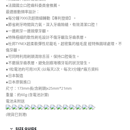
●法國國立口腔齒科委員會推薦。
最適振動頻率設計：
●每分鐘7000次超微細轉動【專利登錄】。
●節省刷牙時間與力氣，深入牙齒隙縫，有效清潔口腔！
●一邊刷牙一邊按摩牙齦。
●特殊極細的軟性刷毛設計不傷牙齦及牙齒表層。
●杜邦TYNEX超柔軟彈性尼龍毛，超密集的植毛度 經特殊圓球處理，不
傷牙齦。
●可同時利用刷頭清除舌苔，保持口腔衛生。
●不磨損牙齒表層，避免刮痕堆積牙垢的狀況發生。
●1粒電池約可用30天 (以每天2次，每次3分鐘)*廠方資料
●日本製造
●日本原裝進口
尺寸：173mm長(含刷頭)x25mm*21mm
重量：約60g (含電池計算)
電池未附送
(現貨巳到港)
SIZE GUIDE