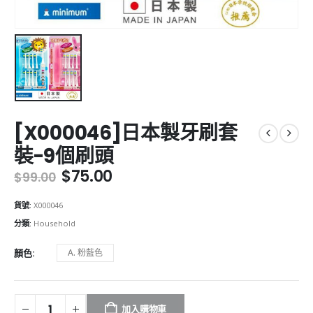
[X000046]日本製牙刷套
裝-9個刷頭
Original
Current
$
75.00
$
99.00
price
price
was:
is:
貨號:
X000046
$99.00.
$75.00.
分類:
Household
顏色
A. 粉藍色
加入購物車