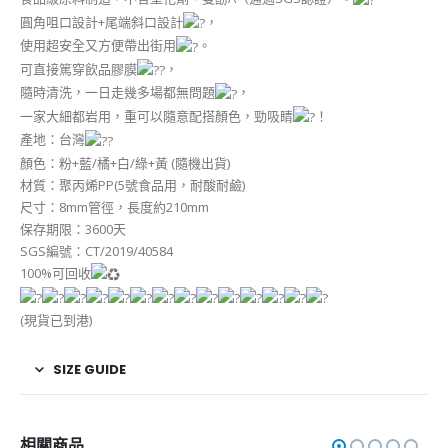
圓角咀口設計+尾端斜口設計
，
使用超安全又方便帶出街用
。
可直接篤穿飲品膠膜
，
隨時清洗，一日走幾多場都無問題
，
一家大細都岩用，重可以隨意配搭顏色，勁吸睛
！
產地：台灣
顏色：粉+藍/橘+白/綠+黃 (隨機出貨)
材質：聚丙烯PP(5號食品用，耐酸耐鹼)
尺寸：8mm管徑，長度約210mm
保存期限：3600天
SGS編號：CT/2019/40584
100%可回收
(現貨已到港)
SIZE GUIDE
相關商品