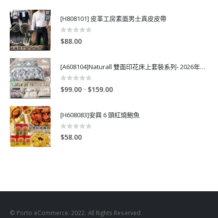
[H808101] 皮革工房素面男士真皮皮帶
0
out of 5
$
88.00
[A608104]Naturall 雙面印花床上套裝系列- 2026年秋季新款
0
out of 5
P
–
$
99.00
$
159.00
r
i
[H608083]安興 6 頭紅燒鮑魚
c
e
0
out of 5
$
58.00
r
a
n
g
e
:
$
© Porto eCommerce. 2022. All Rights Reserved
9