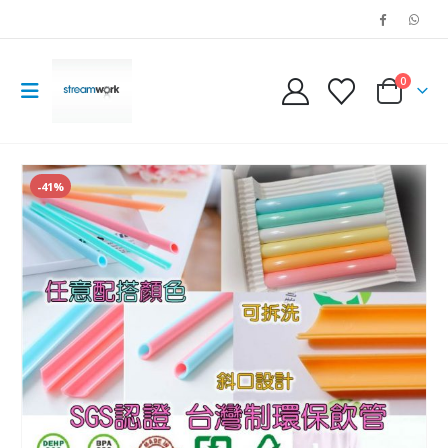
0
-41%