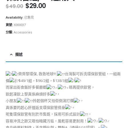
Original
Current
$
29.00
$
49.00
price
price
was:
is:
Availability:
已售完
$49.00.
$29.00.
貨號:
X000037
分類:
Accessories
描述
齊齊黎環保, 救救地球!!!
台灣製可拆洗環保飲管組，一組兩
條
$49/1組，$96/2組，$138/3組
而家出街食飯好多餐廳都
唔再提供飲管，
飲起凍飲上黎真係麻煩好多
，
小朋友
拎起個杯又怕佢倒瀉打爛
，
真係要的起心肝搵返支環保飲管傍身
。
呢隻環保飲管有別於市售既，採用可拆式設計
，
容易沖洗之餘又唔怕暗藏污垢，風乾容易更耐用！
食品級原料制造，不含塑化劑、雙酚A（通過SGS認證）。