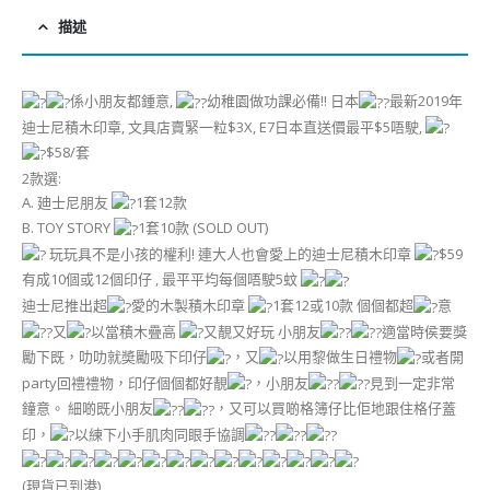
描述
係小朋友都鍾意,
幼稚園做功課必備!! 日本
最新2019年
迪士尼積木印章, 文具店賣緊一粒$3X, E7日本直送價最平$5唔駛,
$58/套
2款選:
A. 廸士尼朋友
1套12款
B. TOY STORY
1套10款 (SOLD OUT)
玩玩具不是小孩的權利! 連大人也會愛上的迪士尼積木印章
$59
有成10個或12個印仔 , 最平平均每個唔駛5蚊
迪士尼推出超
愛的木製積木印章
1套12或10款 個個都超
意
又
以當積木疊高
又靚又好玩 小朋友
適當時侯要獎
勵下既，叻叻就奬勵吸下印仔
，又
以用黎做生日禮物
或者開
party回禮禮物，印仔個個都好靚
，小朋友
見到一定非常
鐘意。 細啲既小朋友
，又可以買啲格簿仔比佢地跟住格仔蓋
印，
以練下小手肌肉同眼手協調
(現貨已到港)