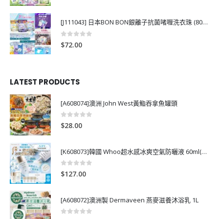
[J111043] 日本BON BON銀離子抗菌啫喱洗衣珠 (80粒)
0
out of 5
$
72.00
LATEST PRODUCTS
[A608074]澳洲 John West黃鮨吞拿魚罐頭
0
out of 5
$
28.00
[K608073]韓國 Whoo超水感冰爽空氣防曬液 60ml(送13ml*4支)
0
out of 5
$
127.00
[A608072]澳洲製 Dermaveen 燕麥滋養沐浴乳 1L
0
out of 5