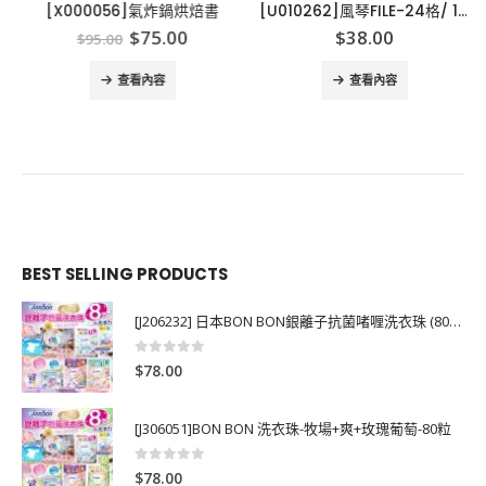
[X000056]氣炸鍋烘焙書
[U010262]風琴FILE-24格/ 12 格 文件夾
Original
Current
$
75.00
$
38.00
$
95.00
price
price
was:
is:
查看內容
查看內容
$95.00.
$75.00.
BEST SELLING PRODUCTS
[J206232] 日本BON BON銀離子抗菌啫喱洗衣珠 (80粒)
0
out of 5
$
78.00
[J306051]BON BON 洗衣珠-牧場+爽+玫瑰葡萄-80粒
0
out of 5
$
78.00