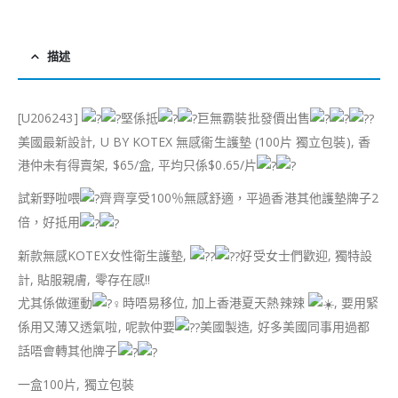
描述
[U206243]
堅係抵
巨無霸裝批發價出售
美國最新設計, U BY KOTEX 無感衞生護墊 (100片 獨立包裝), 香
港仲未有得賣架, $65/盒, 平均只係$0.65/片
試新野啦喂
齊齊享受100％無感舒適，平過香港其他護墊牌子2
倍，好抵用
新款無感KOTEX女性衛生護墊,
好受女士們歡迎, 獨特設
計, 貼服親膚, 零存在感!!
尤其係做運動
時唔易移位, 加上香港夏天熱辣辣
, 要用緊
係用又薄又透氣啦, 呢款仲要
美國製造, 好多美國同事用過都
話唔會轉其他牌子
一盒100片, 獨立包裝