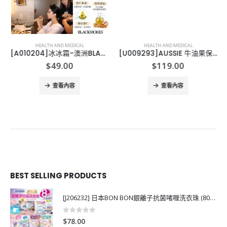
HEALTH AND MEDICAL
HEALTH AND MEDICAL
[A010204]冰冰霜-澳洲BLACKMORES 天然維他命潤膚霜-50G
[U009293]AUSSIE 牛油果保濕洗頭水護髪素套裝 Aussie Miracle Moist Shampoo and Conditioner Hair Set, 26.2 fl oz
$
49.00
$
119.00
查看內容
查看內容
BEST SELLING PRODUCTS
[J206232] 日本BON BON銀離子抗菌啫喱洗衣珠 (80粒)
0
out of 5
$
78.00