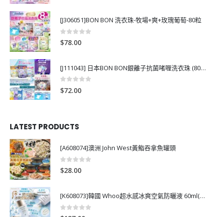
[J306051]BON BON 洗衣珠-牧場+爽+玫瑰葡萄-80粒
0
out of 5
$
78.00
[J111043] 日本BON BON銀離子抗菌啫喱洗衣珠 (80粒)
0
out of 5
$
72.00
LATEST PRODUCTS
[A608074]澳洲 John West黃鮨吞拿魚罐頭
0
out of 5
$
28.00
[K608073]韓國 Whoo超水感冰爽空氣防曬液 60ml(送13ml*4支)
0
out of 5