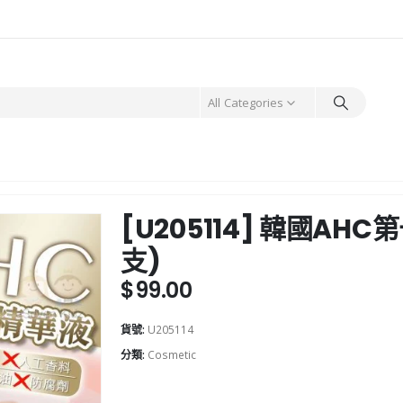
All Categories
[U205114] 韓國A
支)
$
99.00
貨號:
U205114
分類:
Cosmetic