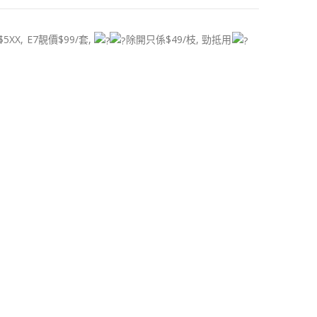
5XX, E7靚價$99/套,
除開只係$49/枝, 勁抵用