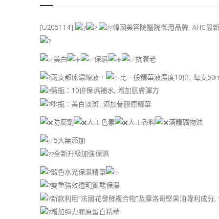
[U205114]
韓國美容院醫院御用品牌, AHC最新
美白
保濕
抗衰老
兩支都係濃縮液，
比一般精華液濃度10倍, 每支50m
藍瓶：10倍保濕補水, 增加肌膚彈力
啡瓶：美白淡斑, 添加骨膠原精華
防腐劑
人工色素
人工香料
酒精礦物油
5大無添加
全新升級加強保濕
藍色水光保濕精華
雙重強效透明質酸保濕
新款利用”法國花發酵複合物”及摩洛哥堅果油專利成分,
增加彈力膠原蛋白精華