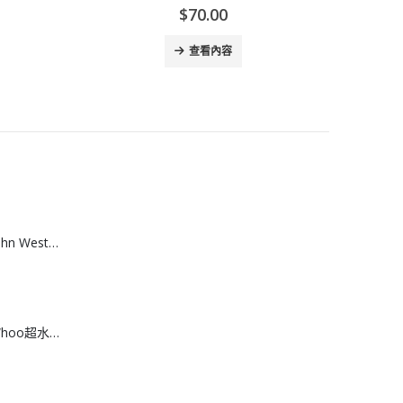
$
70.00
查看內容
[A608074]澳洲 John West黃鮨吞拿魚罐頭
[K608073]韓國 Whoo超水感冰爽空氣防曬液 60ml(送13ml*4支)