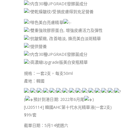
内含30種UPGRADE發酵菌成分
使乾燥皺纹/受損皮膚得到充足營養
啡色美白亮膚精華
雙重強效膠原蛋白, 增強皮膚活力及彈性
抗皺緊緻, 改善暗淡, 煥亮美白淡斑精華
提供營養
内含30種UPGRADE發酵菌成分
高濃縮Upgrade版美白安瓶精華
規格：一套2支，每支50ml
產地：韓國
(
預計到港日期: 2022年6月尾
)
[U205114] 韓國AHC第十代水光精華液(一套2支)
$99/套
截單日期：5月14號週六