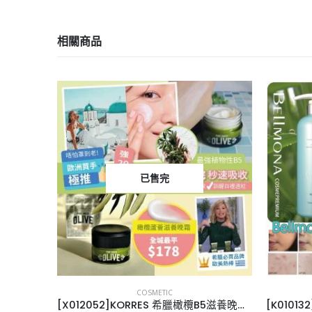
相關商品
已售完
COSMETIC
Rouge
[X012052]KORRES 希臘橄欖B5滋養晚霜40ml