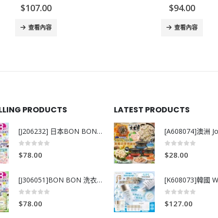
$
107.00
$
94.00
查看內容
查看內容
ELLING PRODUCTS
LATEST PRODUCTS
[J206232] 日本BON BON銀離子抗菌啫喱洗衣珠 (80粒)
0
out of 5
0
out of 5
$
78.00
$
28.00
[J306051]BON BON 洗衣珠-牧場+爽+玫瑰葡萄-80粒
0
out of 5
0
out of 5
$
78.00
$
127.00