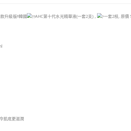
款升級版!!韓國
AHC第十代水光精華液(一套2支) ,
一套2枝, 原價 $
l
 令肌底更滋潤