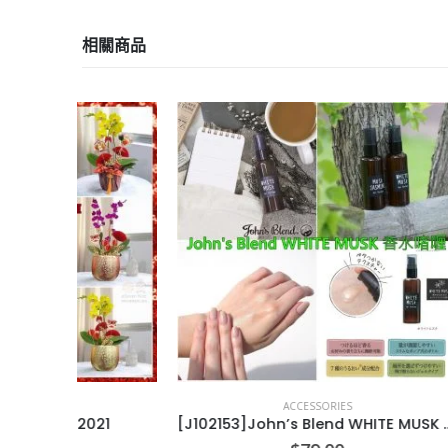
相關商品
ACCESSORIES
21
[J102153]John’s Blend WHITE MUSK 香水啫喱
[X01