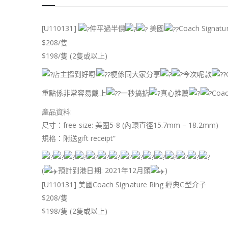
[U110131]
仲平過半價
美國
Coach Signat
$208/隻
$198/隻 (2隻或以上)
店主搵到好嘢
梗係同大家分享
今次呢款
重點係非常容易戴上
一秒搞掂
真心推薦
Co
產品資料:
尺寸：free size: 美圈5-8 (內環直徑15.7mm – 18.2mm)
規格：附送gift receipt”
(
預計到港日期: 2021年12月頭
)
[U110131] 美國Coach Signature Ring 經典C型介子
$208/隻
$198/隻 (2隻或以上)