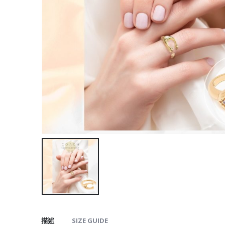
描述
SIZE GUIDE