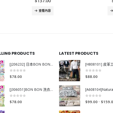
$
137.00
$
75.00
查看內容
查看內容
ELLING PRODUCTS
LATEST PRODUCTS
[J206232] 日本BON BON銀離子抗菌啫喱洗衣珠 (80粒)
0
out of 5
0
out of 5
$
78.00
$
88.00
[J306051]BON BON 洗衣珠-牧場+爽+玫瑰葡萄-80粒
0
out of 5
0
out of 5
–
$
78.00
$
99.00
$
159.