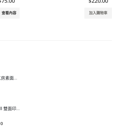
$
220.00
加入購物車
[H808101] 皮革工房素面男士真皮皮帶
[A608104]Naturall 雙面印花床上套裝系列- 2026年秋季新款
P
00
r