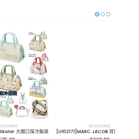
-34%
ACCESSORIES
開口保冷飯袋
[U102171]MARC JACOB 耳環 Marc Jacobs Enamel Logo Stud
[X