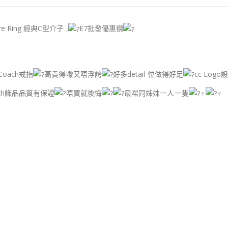
ure Ring 經典C型介子 ,
E7批發優惠價
Coach戒指
高貴得嚟又唔浮誇
好多detail 位做得好足
cc Logo
ach飾品品質有保證
唔買就後悔
最啱同姊妹一人一隻