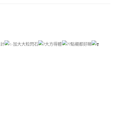
設計
加大大粒閃石
大方得體
點襯都好睇