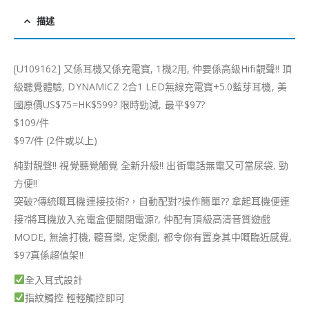
描述
[U109162] 又係耳機又係充電寶, 1機2用, 仲要係高級Hifi靚聲!! 頂
級聽覺體驗, DYNAMICZ 2合1 LED無線充電寶+5.0藍芽耳機, 美
國原價US$75=HK$599? 限時勁減, 最平$97?
$109/件
$97/件 (2件或以上)
純對靚聲!! 視覺聽覺觸覺 全新升級!! 出街電話無電又可當尿袋, 勁
方便!!
突破?傳統嘅耳機連接技術?，自動配對?操作簡單?? 拿起耳機便連
接?將耳機放入充電盒便關閉電源?, 仲配有頂級高清音質遊戲
MODE, 無論打機, 聽音樂, 定煲劇, 都令你有置身其中嘅臨近感覺,
$97真係超值架!!
全入耳式設計
指紋觸控 輕輕觸控即可