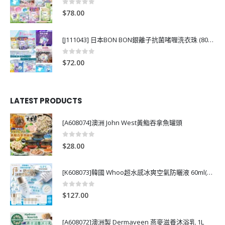
0
out of 5
$
78.00
[J111043] 日本BON BON銀離子抗菌啫喱洗衣珠 (80粒)
0
out of 5
$
72.00
LATEST PRODUCTS
[A608074]澳洲 John West黃鮨吞拿魚罐頭
0
out of 5
$
28.00
[K608073]韓國 Whoo超水感冰爽空氣防曬液 60ml(送13ml*4支)
0
out of 5
$
127.00
[A608072]澳洲製 Dermaveen 燕麥滋養沐浴乳 1L