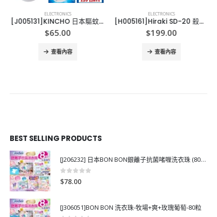
ELECTRONICS
ELECTRONICS
[J005131]KINCHO 日本驅蚊機 金鳥 蚊がいなくなるカトリス レジャー用セット ９６０時間用
[H005161]Hiraki SD-20 殺菌除臭機
$
65.00
$
199.00
查看內容
查看內容
BEST SELLING PRODUCTS
[J206232] 日本BON BON銀離子抗菌啫喱洗衣珠 (80粒)
0
out of 5
$
78.00
[J306051]BON BON 洗衣珠-牧場+爽+玫瑰葡萄-80粒