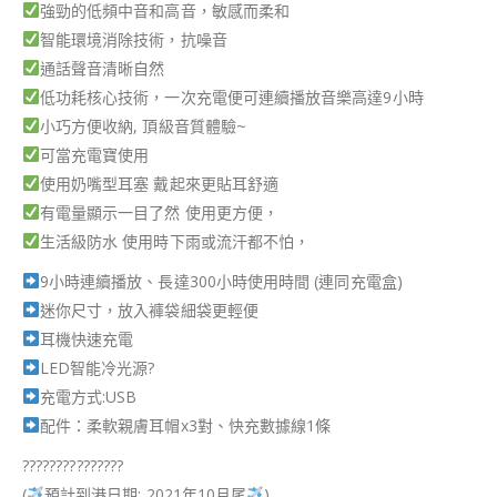
強勁的低頻中音和高音，敏感而柔和
智能環境消除技術，抗噪音
通話聲音清晰自然
低功耗核心技術，一次充電便可連續播放音樂高達9小時
小巧方便收納, 頂級音質體驗~
可當充電寶使用
使用奶嘴型耳塞 戴起來更貼耳舒適
有電量顯示一目了然 使用更方便，
生活級防水 使用時下雨或流汗都不怕，
9小時連續播放、長達300小時使用時間 (連同充電盒)
迷你尺寸，放入褲袋細袋更輕便
耳機快速充電
LED智能冷光源?
充電方式:USB
配件：柔軟親膚耳帽x3對、快充數據線1條
???????????????
(
預計到港日期: 2021年10月尾
)