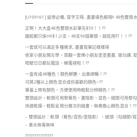
[U109161] 返學必備, 寫字又得, 畫畫填色都得!! 48色雙頭水彩
正啊！大大盒48色雙頭水彩筆先$59！！??
圍起都只係HK$1.2/支，48支96個筆頭，超抵用吖！！??
一套就可以滿足多種需求, 畫畫寫筆記樣樣得
依家小朋友開左學，買翻一套俾小朋友塗塗畫畫, 做功課, 勁
唔駛日日都玩電話、睇電視啦！??
一盒有成48種色！顏色鮮艷，出墨順暢！??
可將2種以上顏色混合成你喜歡的顏色~?️?️
筆蓋上帶有顏色，方便使用時輕鬆分辨顏色！??
雙頭設計，軟頭可用黎著色、畫陰影、混色。細頭可用黎勾勒
快速乾燥，輕鬆呈現分層次的繪畫，無需擔心顏色混合！??
– 雙頭設計：軟頭（著色/混色/塗陰影）、細頭（勾細節/
– 墨水無毒無味
???????????????