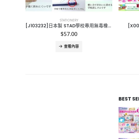
STATIONERY
[J103232]日本製 STAD學校專用無毒橡皮擦-1套8粒
[X000031]廸士尼印仔-一套12個
[U01
$
40.00
查看內容
BEST S