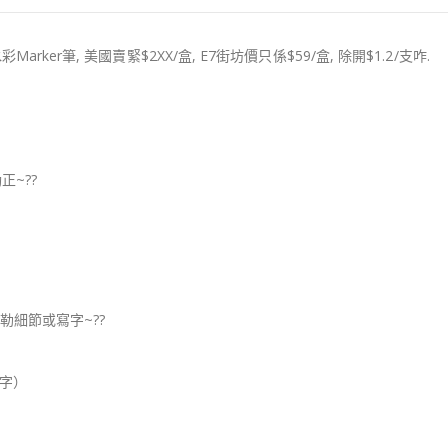
Marker筆, 美國賣緊$2XX/盒, E7街坊價只係$59/盒, 除開$1.2/支咋.
正~??
細節或寫字~??
寫字）