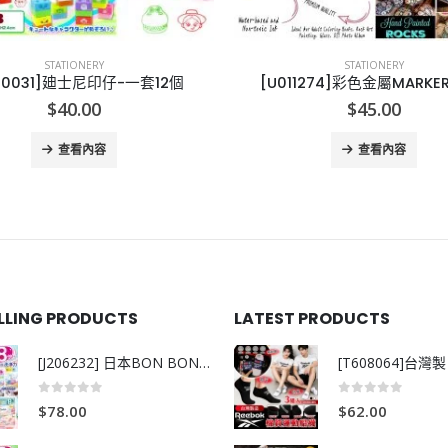
STATIONERY
STATIONERY
1274]彩色金屬MARKER-10色
[X010205]ITSUMO 返學A
$
45.00
$
35.00
查看內容
查看內容
ELLING PRODUCTS
LATEST PRODUCTS
[J206232] 日本BON BON銀離子抗菌啫喱洗衣珠 (80粒)
0
out of 5
0
out of 5
$
78.00
$
62.00