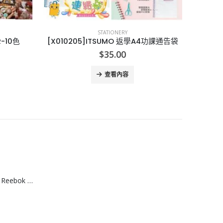
STATIONERY
4功課通告袋
[U006164]CREATIONS universe of imagination 颜料组合
[U1
$
87.00
查看內容
[T608064]台灣製 Reebok 棉質運動船襪 （3入組）