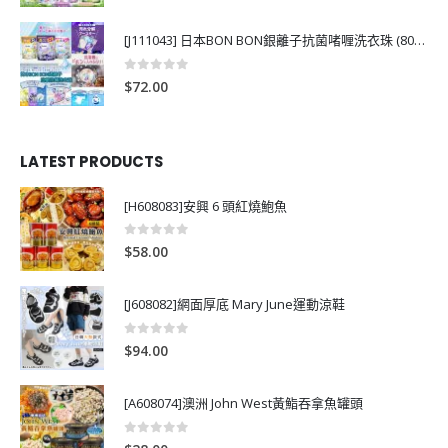
[J111043] 日本BON BON銀離子抗菌啫喱洗衣珠 (80粒)
0
out of 5
$
72.00
LATEST PRODUCTS
[H608083]安興 6 頭紅燒鮑魚
0
out of 5
$
58.00
[J608082]網面厚底 Mary June運動涼鞋
0
out of 5
$
94.00
[A608074]澳洲 John West黃鮨吞拿魚罐頭
0
out of 5