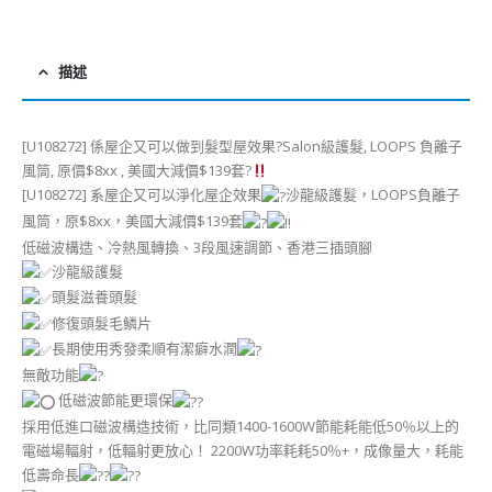
描述
[U108272] 係屋企又可以做到髮型屋效果?Salon級護髮, LOOPS 負離子
風筒, 原價$8xx , 美國大減價$139套?
[U108272] 系屋企又可以淨化屋企效果
沙龍級護髮，LOOPS負離子
風筒，原$8xx，美國大減價$139套
低磁波構造、冷熱風轉換、3段風速調節、香港三插頭腳
沙龍級護髮
頭髮滋養頭髮
修復頭髮毛鱗片
長期使用秀發柔順有潔癖水潤
無敵功能
低磁波節能更環保
採用低進口磁波構造技術，比同類1400-1600W節能耗能低50％以上的
電磁場輻射，低輻射更放心！ 2200W功率耗耗50％+，成像量大，耗能
低壽命長