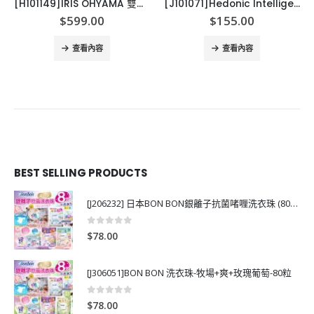
[H101149]IRIS OHYAMA 雙管出風道多功能暖被除蟎乾燥機
[J101071]Hedonic Intelligence 12000mAh power Bank 充電池 12000mAh power Bank
$
599.00
$
155.00
查看內容
查看內容
BEST SELLING PRODUCTS
[J206232] 日本BON BON銀離子抗菌啫喱洗衣珠 (80粒)
0
out of 5
$
78.00
[J306051]BON BON 洗衣珠-牧場+爽+玫瑰葡萄-80粒
0
out of 5
$
78.00