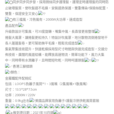
同步同步同步發，採用微絲同步護理髮，護理定時護理髮的同時防
止破壞髮質，使吹髮過不毛躁，安裝過熱保護，雙重傳染/保險絲配置，
雙重，保證安全又安心
有三檔風，冷熱風有，2000W大功率，速成造型
產品配件
升級款設計可集風，可30度旋轉，嘴集中風，長直發更易整理
捲髮大風罩，讓捲髮更松持久！特設計吹風罩，地分散物流倒捲發地干
各人蓬蓬髮卷。更可幫助撫平毛躁，輕鬆完成造型
集氣聚集技術提升，快速乾燥採用型尺寸時間與快速完成造型，交通分
佈技術，廣闊的風道結構，能釋放高速物流，簡單功能下，風力大集
中，同時帶有水潤離子，且時間短吹乾，同時呵護頭髮
香港三腳插頭
顏色：
金屬鐵配件配桃紅
包括：LOOPS負離子風筒*1、3風嘴（2集風嘴+1散風嘴）
尺寸：13.5*28*7.5cm
功率：2000W / 220V
重量：0.9kg左右
美國品牌家用負離子/護髮冷熱快乾風筒套裝
(
推到港日期：2021年10月頭
)