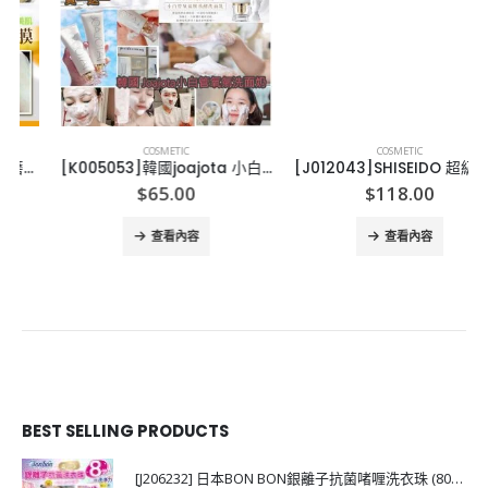
COSMETIC
COSMETIC
[K005053]韓國joajota 小白管氧氣洗面奶-2支
[J012043]SHISEIDO 超級去角質潔膚棉片(一盒8塊)
$
65.00
$
118.00
查看內容
查看內容
BEST SELLING PRODUCTS
[J206232] 日本BON BON銀離子抗菌啫喱洗衣珠 (80粒)