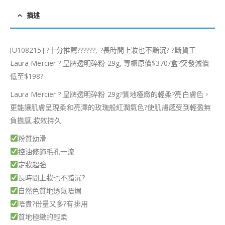
描述
[U108215] ?十分推薦??????, ?長時間上妝也不黯沉? ?斷貨王
Laura Mercier ? 皇牌透明碎粉 29g, 專櫃原價$370/盒?突發減價
低至$198?
Laura Mercier ? 皇牌透明碎粉 29g?質地極緻的輕柔?亮白膚色，
更能讓肌膚呈現柔和亮澤的玫瑰般紅潤氣色?使肌膚感受到輕盈無
負擔感,妝效持久
粉質幼滑
控油修飾毛孔一流
定妝超強
長時間上妝也不黯沉?
自然色質地透氣唔焗
唔貴?份量又多?有排用
質地極緻的輕柔