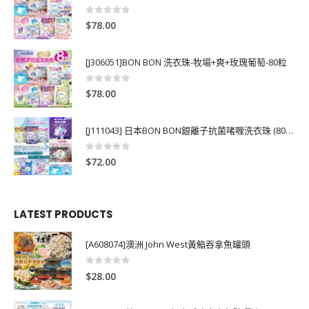
0
out of 5
$
78.00
[J306051]BON BON 洗衣珠-牧場+爽+玫瑰葡萄-80粒
0
out of 5
$
78.00
[J111043] 日本BON BON銀離子抗菌啫喱洗衣珠 (80粒)
0
out of 5
$
72.00
LATEST PRODUCTS
[A608074]澳洲 John West黃鮨吞拿魚罐頭
0
out of 5
$
28.00