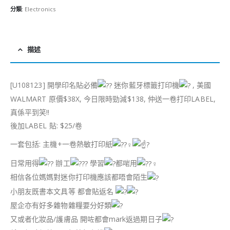
分類:
Electronics
描述
[U108123] 開學印名貼必備
迷你藍牙標籤打印機
, 美國
WALMART 原價$38X, 今日限時勁減$138, 仲送一卷打印LABEL,
真係平到笑!!
後加LABEL 貼: $25/卷
一套包括: 主機+一卷熱敏打印紙
日常用得
辦工
學習
都啱用
相信各位媽媽對迷你打印機應該都唔會陌生
小朋友既書本文具等 都會貼返名
屋企亦有好多雜物雜糧要分好類
又或者化妝品/護膚品 開咗都會mark返過期日子