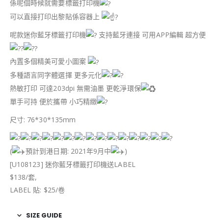
係呢個時候就需要標籤打印機
可以直接打印出黎貼係容器上
呢款迷你藍牙標籤打印機
支持藍牙連接 可用APP編輯 超方便
內置多個精美可愛小圖案
多種語言同字體選擇 更多元化
熱敏打印 可達203dpi 無需油墨 更乾淨環保
單手可持 便於攜帶 小巧精緻
尺寸: 76*30*135mm
(
預計到港日期: 2021年9月中
)
[U108123] 迷你藍牙標籤打印機送LABEL
$138/套,
LABEL 貼: $25/卷
SIZE GUIDE