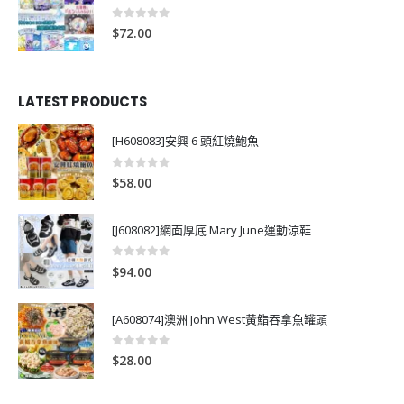
0
out of 5
$
72.00
LATEST PRODUCTS
[H608083]安興 6 頭紅燒鮑魚
0
out of 5
$
58.00
[J608082]網面厚底 Mary June運動涼鞋
0
out of 5
$
94.00
[A608074]澳洲 John West黃鮨吞拿魚罐頭
0
out of 5
$
28.00