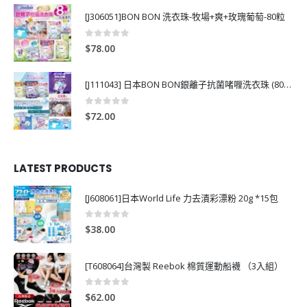
[J306051]BON BON 洗衣珠-牧場+爽+玫瑰葡萄-80粒
0
out of 5
$
78.00
[J111043] 日本BON BON銀離子抗菌啫喱洗衣珠 (80粒)
0
out of 5
$
72.00
LATEST PRODUCTS
[J608061]日本World Life 力去漬彩漂粉 20g *15包
0
out of 5
$
38.00
[T608064]台灣製 Reebok 棉質運動船襪 （3入組）
0
out of 5
$
62.00