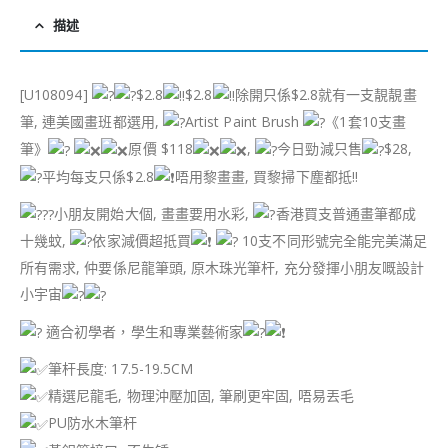
描述
[U108094]
$2.8
$2.8
除開只係$2.8就有一支靚靚畫
筆, 連美國畫班都選用,
Artist Paint Brush
《1套10支畫
筆》
原價 $118
,
今日勁減只售
$28,
平均每支只係$2.8
唔用黎畫畫, 買黎掃下塵都抵!!
小朋友開始大個, 畫畫要用水彩,
香港買支普通畫筆都成
十幾蚊,
依家減價超抵買
10支不同形號完全能完美滿足
所有需求, 仲要係尼龍筆頭, 原木珠光筆杆, 充分發揮小朋友嘅設計
小宇宙
適合初學者，學生和專業藝術家
筆杆長度: 17.5-19.5CM
精選尼龍毛, 物理沖壓加固, 筆刷更牢固, 唔易丟毛
PU防水木筆杆