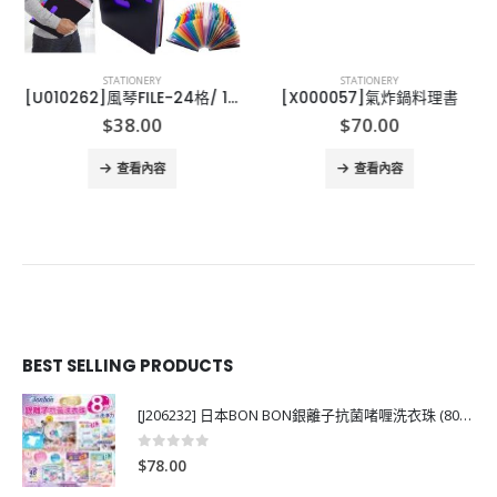
STATIONERY
STATIONERY
[U010262]風琴FILE-24格/ 12 格 文件夾
[X000057]氣炸鍋料理書
nt
$
38.00
$
70.00
查看內容
查看內容
0.
BEST SELLING PRODUCTS
[J206232] 日本BON BON銀離子抗菌啫喱洗衣珠 (80粒)
0
out of 5
$
78.00