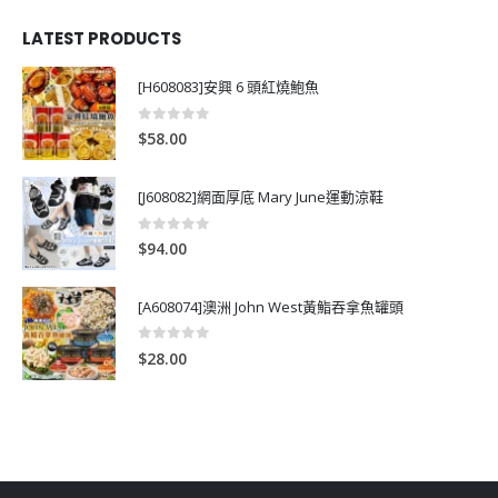
LATEST PRODUCTS
[H608083]安興 6 頭紅燒鮑魚
0
out of 5
$
58.00
[J608082]網面厚底 Mary June運動涼鞋
0
out of 5
$
94.00
[A608074]澳洲 John West黃鮨吞拿魚罐頭
0
out of 5
$
28.00