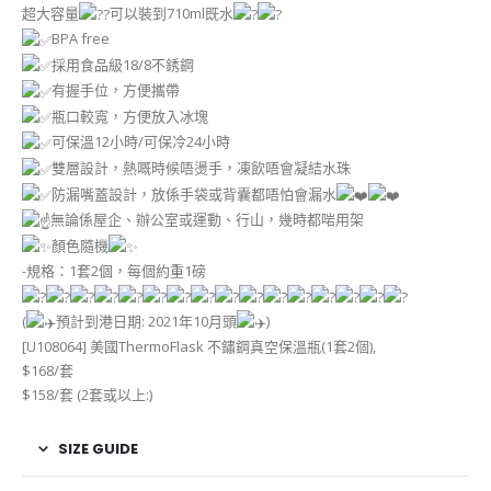
超大容量
可以裝到710ml既水
BPA free
採用食品級18/8不銹鋼
有握手位，方便攜帶
瓶口較寬，方便放入冰塊
可保溫12小時/可保冷24小時
雙層設計，熱嘅時候唔燙手，凍飲唔會凝結水珠
防漏嘴蓋設計，放係手袋或背囊都唔怕會漏水
無論係屋企、辦公室或運動、行山，幾時都啱用架
顏色隨機
-規格：1套2個，每個約重1磅
(
預計到港日期: 2021年10月頭
)
[U108064] 美國ThermoFlask 不鏽鋼真空保溫瓶(1套2個),
$168/套
$158/套 (2套或以上:)
SIZE GUIDE