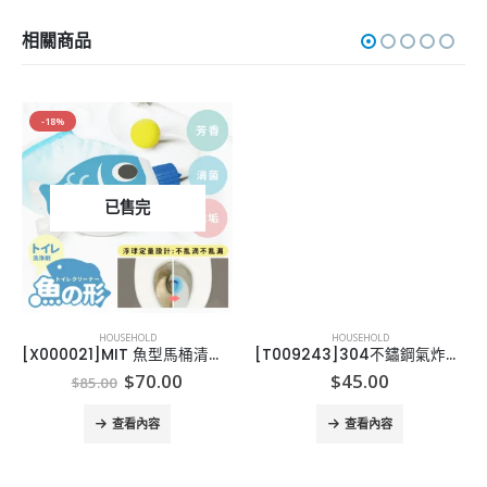
相關商品
-18%
已售完
HOUSEHOLD
HOUSEHOLD
[X000021]MIT 魚型馬桶清潔劑 (一套2盒)
[T009243]304不鏽鋼氣炸鍋專用防噴油網-19/21/23/25
ent
Original
Current
$
70.00
$
45.00
$
85.00
e
price
price
was:
is:
查看內容
查看內容
.00.
$85.00.
$70.00.