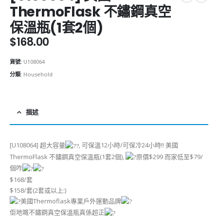
ThermoFlask 不鏽鋼真空
保溫瓶(1套2個)
$
168.00
貨號:
U108064
分類:
Household
描述
[U108064] 超大容量
, 可保溫12小時/可保冷24小時!! 美國
ThermoFlask 不鏽鋼真空保溫瓶(1套2個),
原價$299 而家低至$79/
個咋
$168/套
$158/套(2套或以上:)
美國Thermoflask專業戶外運動品牌
佢地嘅不鏽鋼真空保溫瓶真係超正