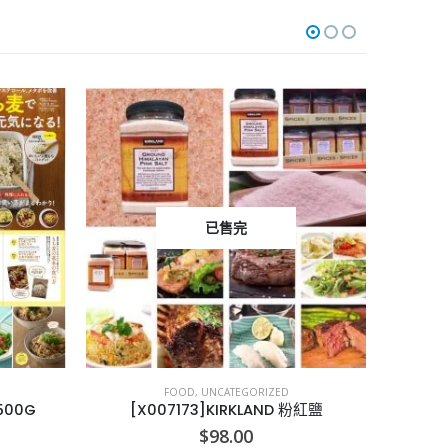
已售完
FOOD
,
UNCATEGORIZED
500G
[X007173]KIRKLAND 粉紅鹽
$
98.00