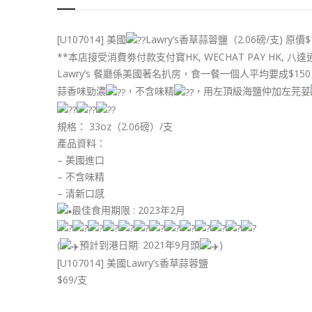
[U107014] 美國
Lawry’s香草蒜蓉鹽（2.06磅/支) 原價$
**本店接受消費劵付款支付寶HK, WECHAT PAY HK, 八達
Lawry’s 餐廳係美國著名扒房，食一餐一個人平均要成$150
蒜香味勁濃
，不含味精
，用左頂級海鹽仲加左芫荽
規格： 33oz（2.06磅）/支
產品資料：
– 美國進口
– 不含味精
– 清新口感
最佳食用期限 : 2023年2月
(
預計到港日期: 2021年9月頭
)
[U107014] 美國Lawry’s香草蒜蓉鹽
$69/支