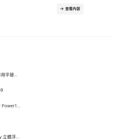
查看內容
[H608051]iPad 專用平替版Apple Pencel
P
00
r
i
[H608054]Superv Power15 10000mAh 便攜式移動電源
c
e
r
a
[C608052]Snoopy 立體浮雕陶瓷餐碗4件套裝