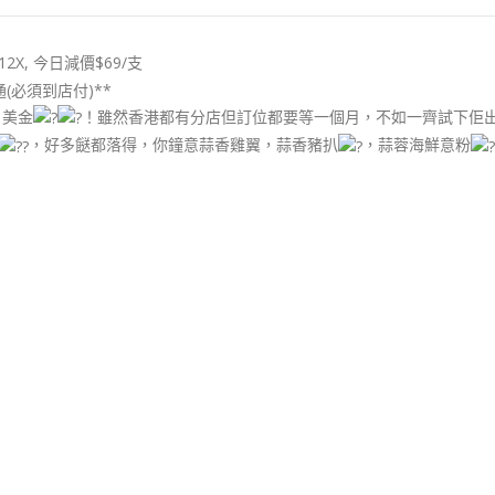
12X, 今日減價$69/支
通(必須到店付)**
 美金
！雖然香港都有分店但訂位都要等一個月，不如一齊試下佢出既Gar
，好多餸都落得，你鐘意蒜香雞翼，蒜香豬扒
，蒜蓉海鮮意粉