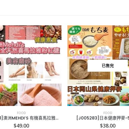
已售完
FOOD
FOOD
[A005291]澳洲MEHDI’S 有機喜馬拉雅山粉紅鹽
[J005283]日本健康押麥-
$
49.00
$
38.00