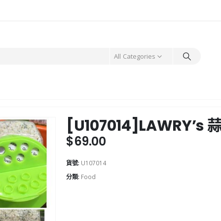
All Categories
[U107014]LAWRY’s 
$
69.00
貨號:
U107014
分類:
Food