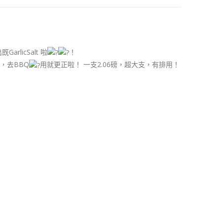
licSalt 啦
！
，去BBQ
用就更正啦！ 一支2.06磅，超大支，有排用！