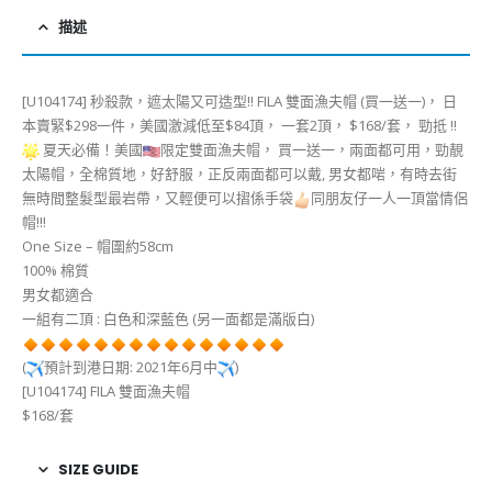
描述
[U104174] 秒殺款，遮太陽又可造型!! FILA 雙面漁夫帽 (買一送一)， 日
本賣緊$298一件，美國激減低至$84頂， 一套2頂， $168/套， 勁抵 !!
夏天必備！美國
限定雙面漁夫帽， 買一送一，兩面都可用，勁靚
太陽帽，全棉質地，好舒服，正反兩面都可以戴, 男女都啱，有時去街
無時間整髮型最岩帶，又輕便可以摺係手袋
同朋友仔一人一頂當情侶
帽!!!
One Size – 帽圍約58cm
100% 棉質
男女都適合
一組有二頂 : 白色和深藍色 (另一面都是滿版白)
(
預計到港日期: 2021年6月中
)
[U104174] FILA 雙面漁夫帽
$168/套
SIZE GUIDE