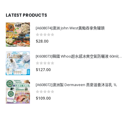
LATEST PRODUCTS
[A608074]澳洲 John West黃鮨吞拿魚罐頭
0
out of 5
$
28.00
[K608073]韓國 Whoo超水感冰爽空氣防曬液 60ml(送13ml*4支)
0
out of 5
$
127.00
[A608072]澳洲製 Dermaveen 燕麥滋養沐浴乳 1L
0
out of 5
$
109.00