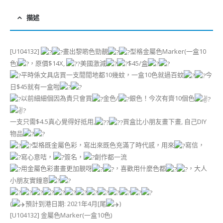
描述
[U104132]
畫出黎啲色勁靚
型格金屬色Marker(一盒10
色)
，原價$14X,
美國激減
$45/盒
平時係文具店買一支閒閒地都10幾蚊，一盒10色就過百蚊
今
日$45就有一盒啦
以前細細個因為貴只會買
金色/
銀色！今次有齊10個色
一支只需$4.5真心覺得好抵用,
買盒比小朋友畫下畫, 自己DIY
物品
型格既金屬色彩，寫出來既色充滿了時代感，用來
寫信，
寫心意咭，
簽名，
創作都一流
用金屬色彩畫畫更加靚呀
，喜歡用什麼色都
，大人
小朋友實鐘意
(
預計到港日期: 2021年4月[尾
)
[U104132] 金屬色Marker(一盒10色)