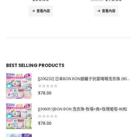
price
price
was:
is:
查看內容
查看內容
0.
$28.00.
$16.00.
BEST SELLING PRODUCTS
[J206232] 日本BON BON銀離子抗菌啫喱洗衣珠 (80粒)
0
out of 5
$
78.00
[J306051]BON BON 洗衣珠-牧場+爽+玫瑰葡萄-80粒
0
out of 5
$
78.00