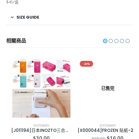
$45/盒
SIZE GUIDE
相關商品
-43%
已售完
STATIONERY
STATIONERY
[J011194]日本INOZTO三合一迷你碎紙機
[X000044]FROZEN 貼紙-200PCS
nt
Original
Current
$
30.00
$
16.00
$
28.00