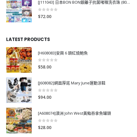
[J111043] 日本BON BON銀離子抗菌啫喱洗衣珠 (80粒)
0
out of 5
$
72.00
LATEST PRODUCTS
[H608083]安興 6 頭紅燒鮑魚
0
out of 5
$
58.00
[J608082]網面厚底 Mary June運動涼鞋
0
out of 5
$
94.00
[A608074]澳洲 John West黃鮨吞拿魚罐頭
0
out of 5
$
28.00