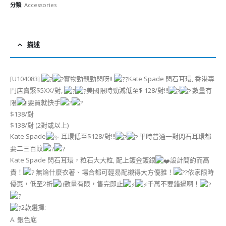
分類:
Accessories
描述
[U104083]
實物勁靚勁閃呀!!
Kate Spade 閃石耳環, 香港專
門店賣緊$5XX/對,
美國限時勁減低至$ 128/對!!!
數量有
限
要買就快手
$138/對
$138/對 (2對或以上)
Kate Spade
耳環低至$128/對!!!
平時普通一對閃石耳環都
要二三百蚊
Kate Spade 閃石耳環，粒石大大粒, 配上鍍金鍍銀
設計簡約而高
貴！
無論什麼衣著、場合都可輕易配襯得大方優雅！
依家限時
優惠，低至2折
數量有限，售完即止
千萬不要錯過啊！
2款選擇:
A. 銀色底