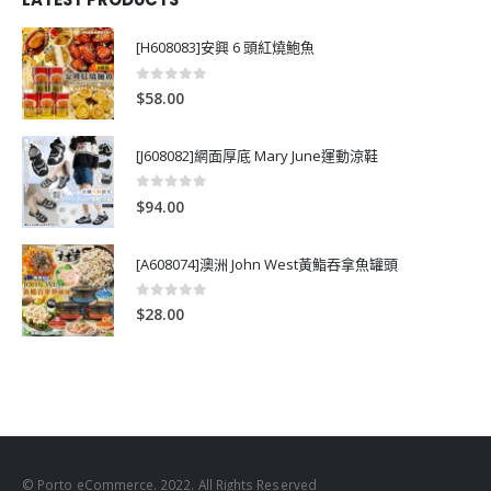
[H608083]安興 6 頭紅燒鮑魚
0
out of 5
$
58.00
[J608082]網面厚底 Mary June運動涼鞋
0
out of 5
$
94.00
[A608074]澳洲 John West黃鮨吞拿魚罐頭
0
out of 5
$
28.00
© Porto eCommerce. 2022. All Rights Reserved