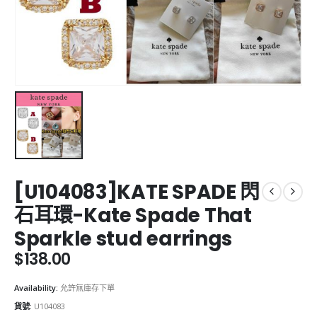
[U104083]KATE SPADE 閃
石耳環-Kate Spade That
Sparkle stud earrings
$
138.00
Availability:
允許無庫存下單
貨號:
U104083