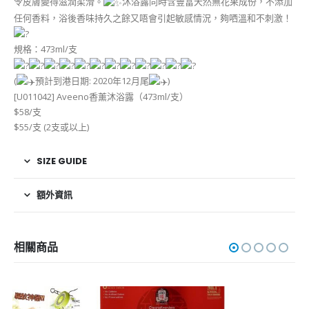
令皮膚變得滋潤柔滑。
沐浴露同時含豐富天然無花果成份，不添加
任何香料，浴後香味持久之餘又唔會引起敏感情況，夠哂溫和不刺激！
規格：473ml/支
(
預計到港日期: 2020年12月尾
)
[U011042] Aveeno香薰沐浴露（473ml/支）
$58/支
$55/支 (2支或以上)
SIZE GUIDE
額外資訊
相關商品