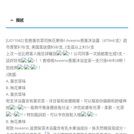
描述
[U011042] 勁香薰衣草同無花果味!! Aveeno香薰沐浴露（473ml/支）超
巿賣緊$78/支, 美國直送價$58/支, 2支或以上$55/支
上次一出比啲客人瘋狂掃曬貨
！公司同事一次過都要左成5支，
話好好用
！！香噴噴Aveeno香薰沐浴宜家一支只係HK$58啊！
勁抵啊
！
2款選:
A. 薰衣草味
B. 無花果味
A. 薰衣草味
呢支沐浴露含有薰衣草、洋甘菊和依蘭精華，可以幫助你鎮靜和舒緩神
經
，能夠平衡身體皮脂分泌，沖完皮膚有光澤、柔軟、光滑
。特別臨訓前，可以令你放鬆入睡
。
B. 無花果味
呢款 Aveeno 滋潤保濕沐浴露含有乳木果油成份，係天然嘅保濕成分，