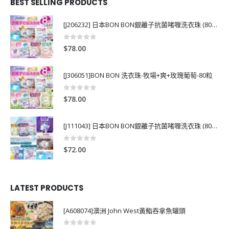
BEST SELLING PRODUCTS
[J206232] 日本BON BON銀離子抗菌啫喱洗衣珠 (80粒)
0
out of 5
$
78.00
[J306051]BON BON 洗衣珠-牧場+爽+玫瑰葡萄-80粒
0
out of 5
$
78.00
[J111043] 日本BON BON銀離子抗菌啫喱洗衣珠 (80粒)
0
out of 5
$
72.00
LATEST PRODUCTS
[A608074]澳洲 John West黃鮨吞拿魚罐頭