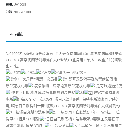
貨號:
U010063
分類:
Household
描述
[U010063] 家居廁所殺菌消毒, 全天候保持座厠抗菌, 減少疾病傳播!! 美國
CLOROX高樂氏廁所消毒漂白丸(6粒裝), 1盒用足1 年, $118/盒, 除開唔駛
出20/粒
除菌
消垢
消臭
清潔一TAKE 過。
沖一次馬桶=清潔一次馬桶
, 即可達致消毒及防禦病菌傳播!
新型冠狀病毒
疫情嚴峻，專家證實新型冠狀病毒
是可以透過糞便
傳播。因此廁所成為病毒傳播的高危點
!
專家建議勤清潔
廁所
, 每天至少一次以家用漂白水清洗廁所, 保持廁所清潔同定時消
毒, 唔想日日刷得咁辛苦, 呢款CLOROX高樂氏廁所消毒漂白丸就幫到你
一粒漂白丸幫你洗馬桶
, 一放即用，自動洗足1年(一盒6粒, 一粒
洗足2-3個月*)，唔駛
日日自己刷馬桶，啱曬我呢D要返工又要揍仔
嘅繁忙媽媽, 簡單又實用
，芳香清淨
！馬桶免手刷，沖水就帶走