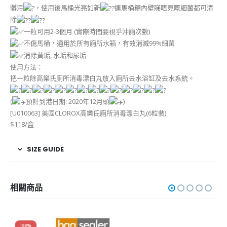
髒污
，使用後馬桶光亮如新
連馬桶糟內壁睇唔見嘅細菌都可清
除
一粒可用2-3個月 (實際時間要視乎沖廁次數)
不傷馬桶，適用於所有廁所水箱，有效消滅99%細菌
消除黃垢, 水垢和尿垢
使用方法：
把一粒除高樂氏廁所消毒漂白丸放入廁所去水浴缸及去水系統。
(
預計到港日期: 2020年12月頭
)
[U010063] 美國CLOROX高樂氏廁所消毒漂白丸(6粒裝)
$118/盒
SIZE GUIDE
相關商品
-50%