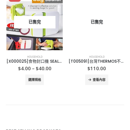
已售完
已售完
HOUSEHOLD
HOUSEHOLD
[X000025]食物封口機 SEALABAG
[T005091]台灣THERMOS不繡鋼 保溫碗 100OML
Price
$
4.00
–
$
40.00
$
110.00
range:
This product has multiple variants. The options may be chosen on the product page
$4.00
選擇規格
查看內容
through
$40.00