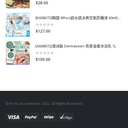
0
out of 5
$
28.00
[K608073]韓國 Whoo超水感冰爽空氣防曬液 60ml(送13ml*4支)
0
out of 5
$
127.00
[A608072]澳洲製 Dermaveen 燕麥滋養沐浴乳 1L
0
out of 5
$
109.00
© Porto eCommerce. 2022. All Rights Reserved