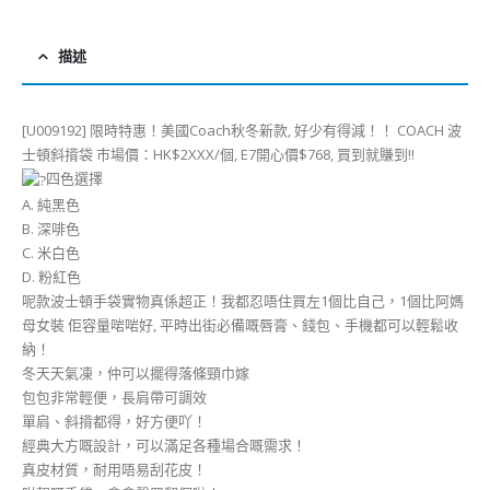
描述
[U009192] 限時特惠！美國Coach秋冬新款, 好少有得減！！ COACH 波
士頓斜揹袋 市場價：HK$2XXX/個, E7開心價$768, 買到就賺到!!
四色選擇
A. 純黑色
B. 深啡色
C. 米白色
D. 粉紅色
呢款波士頓手袋實物真係超正！我都忍唔住買左1個比自己，1個比阿媽
母女裝 佢容量啱啱好, 平時出街必備嘅唇膏、錢包、手機都可以輕鬆收
納！
冬天天氣凍，仲可以擺得落條頸巾嫁
包包非常輕便，長肩帶可調效
單肩、斜揹都得，好方便吖！
經典大方嘅設計，可以滿足各種場合嘅需求！
真皮材質，耐用唔易刮花皮！