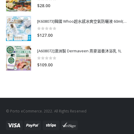
0
out of 5
$
28.00
[K608073]韓國 Whoo超水感冰爽空氣防曬液 60ml(送13ml*4支)
0
out of 5
$
127.00
[A608072]澳洲製 Dermaveen 燕麥滋養沐浴乳 1L
0
out of 5
$
109.00
© Porto eCommerce. 2022. All Rights Reserved