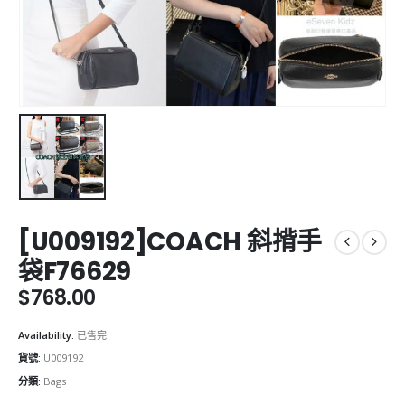
[U009192]COACH 斜揹手
袋F76629
$
768.00
Availability:
已售完
貨號:
U009192
分類:
Bags