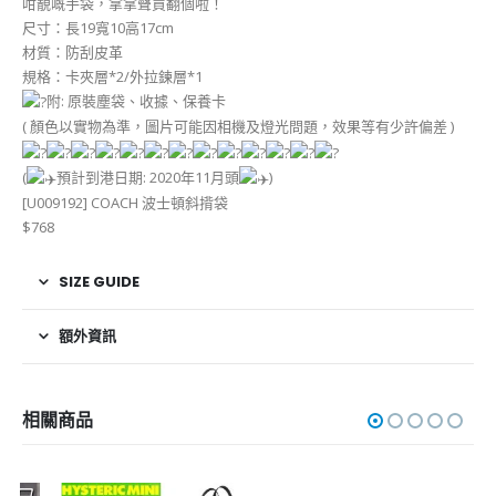
咁靚嘅手袋，拿拿聲買翻個啦！
尺寸：長19寬10高17cm
材質：防刮皮革
規格：卡夾層*2/外拉鍊層*1
附: 原裝塵袋、收據、保養卡
( 顏色以實物為準，圖片可能因相機及燈光問題，效果等有少許偏差 )
(
預計到港日期: 2020年11月頭
)
[U009192] COACH 波士頓斜揹袋
$768
SIZE GUIDE
額外資訊
相關商品